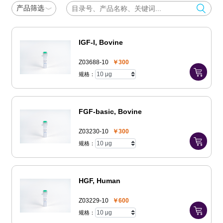
产品筛选
LIGHT
MIF
NGF
Noggin
IGF-I, Bovine
Z03688-10
￥300
OSM
PDGF
规格：
PTH
SCF
FGF-basic, Bovine
SHH
sIL-6Rα
Z03230-10
￥300
TFF
TGF
规格：
TNF
TPO
HGF, Human
TRAIL
TSLP
Z03229-10
￥600
VEGF
规格：
其他