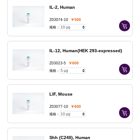
IL-2, Human
Z03074-10
￥500
规格：
IL-12, Human(HEK 293-expressed)
Z03023-5
￥600
规格：
LIF, Mouse
Z03077-10
￥600
规格：
Shh (C24II), Human