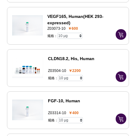
VEGF165, Human(HEK 293-
expressed)
Z03073-10
￥600
规格：
CLDN18.2, His, Human
Z03504-10
￥2200
规格：
FGF-10, Human
Z03314-10
￥400
规格：