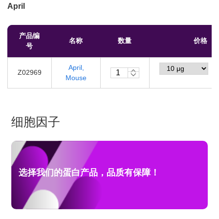
April
CSF
CXCL
产品编
DKK
EGF
名称
数量
价格
号
EPO
FGF
April,
￥
Z02969
Mouse
Flt
GDNF
GH
HB-EGF
细胞因子
Heregulin β
HGF
IFN
IGF
选择我们的蛋白产品，品质有保障！
IL
KLK
Leptin
LIF