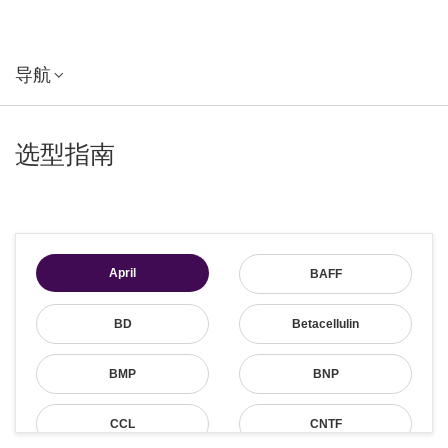
导航
选型指南
April
BAFF
BD
Betacellulin
BMP
BNP
CCL
CNTF