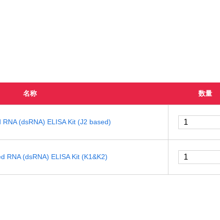
名称
数量
 RNA (dsRNA) ELISA Kit (J2 based)
ed RNA (dsRNA) ELISA Kit (K1&K2)