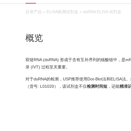
目录产品
»
ELISA检测试剂盒
» dsRNA ELISA 试剂盒
概览
双链RNA (dsRNA) 形成于含有互补序列的核酸链中，是
录 (IVT) 过程至关重要。
对于dsRNA的检测，USP推荐使用Dot-Blot法和ELI
（货号: L01020），该试剂盒不仅
检测时间短
，还能
精准