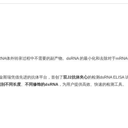
mRNA体外转录过程中不需要的副产物。dsRNA 的最小化和去除对于mRN
SA法。金斯瑞凭借先进的抗体平台，首创了
双J2抗体夹心
的检测dsRNA ELISA
识别不同长度
、
不同修饰的dsRNA
，为用户提供高效、快速的检测工具。