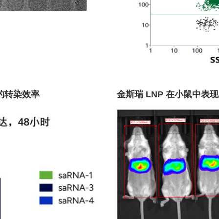
的转染效率
金斯瑞 LNP 在小鼠中