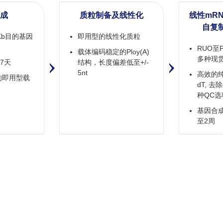
成
质粒制备及线性化
线性mRNA
自复
0 Kb目的基因
即用型的线性化质粒
RUO至Pr
载体编码稳定的Ploy(A)
多种现货
天​
结构，长度偏差低至+/-
5nt
高效的纯化
)的即用型载
dT, 去
种QC选
基因合成
至2周