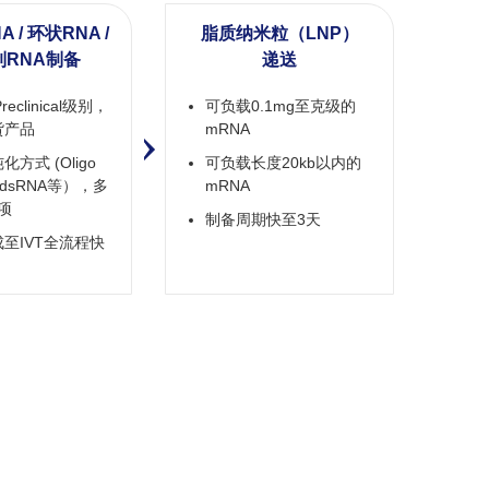
 / 环状RNA /
脂质纳米粒（LNP）
制RNA制备
递送
eclinical级别，
可负载0.1mg至克级的
产品​
mRNA​
方式 (Oligo
可负载长度20kb以内的
除dsRNA等），多
mRNA
项​
制备周期快至3天
至IVT全流程快