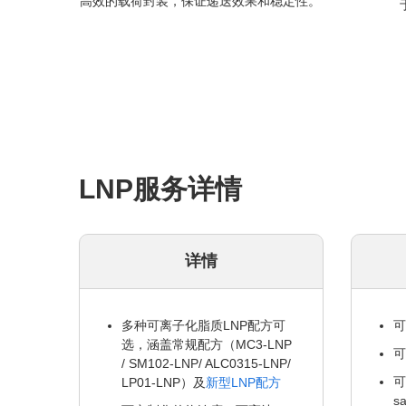
高效的载荷封装，保证递送效果和稳定性。
LNP服务详情
详情
多种可离子化脂质LNP配方可
可
选，涵盖常规配方（MC3-LNP
可
/ SM102-LNP/ ALC0315-LNP/
可
LP01-LNP）及
新型LNP配方
s