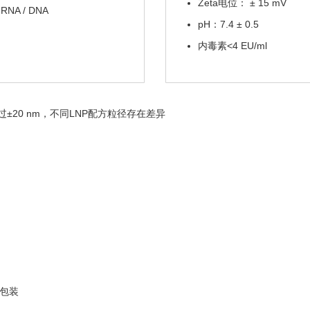
Zeta电位： ± 15 mV
gRNA / DNA
pH：7.4 ± 0.5
内毒素<4 EU/ml
差不超过±20 nm，不同LNP配方粒径存在差异
P包装