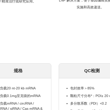
LNP 解决方案，便于基因编辑实
于精准治疗或研究应用。
实施和高效递送。
规格
QC检测
负载20 nt-20 kb mRNA
包封效率＞85%
负载0.1mg至克级的mRNA
颗粒尺寸分布*：POI± 20 
负载mRNA / circRNA /
多分散系数（PDI）<0.2
aRNA / siRNA / Cas mRNA &