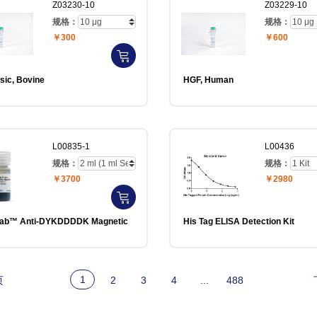
Z03230-10
Z03229-10
规格：
规格：
￥300
￥600
sic, Bovine
HGF, Human
L00835-1
L00436
规格：
规格：
￥3700
￥2980
DDDK Magnetic
His Tag ELISA Detection Kit
1
页
2
3
4
...
488