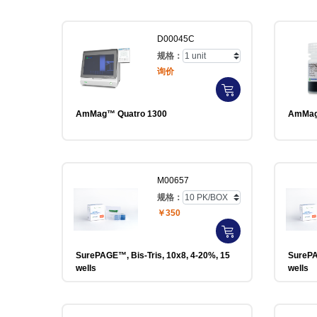
D00045C
规格：
询价
AmMag™ Quatro 1300
AmMag™
M00657
规格：
￥350
SurePAGE™, Bis-Tris, 10x8, 4-20%, 15
SurePA
wells
wells