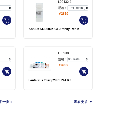
L00432-1
规格：
￥2810
Anti-DYKDDDDK G1 Affinity Resin
L00938
规格：
￥4980
Lentivirus Titer p24 ELISA Kit
下一页 »
查看更多 ▼