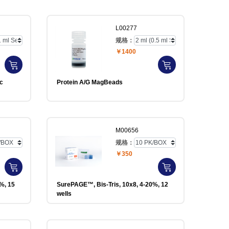
L00277
规格：
￥1400
c
Protein A/G MagBeads
M00656
规格：
￥350
%, 15
SurePAGE™, Bis-Tris, 10x8, 4-20%, 12
wells