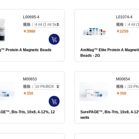
L00695-4
L01074-4
规格：
规格：
￥3980
￥2250
 Protein A Magnetic Beads
AmMag™ Elite Protein A Magneti
Beads - 2G
M00653
M00654
规格：
规格：
￥350
￥350
GE™, Bis-Tris, 10x8, 4-12%, 12
SurePAGE™, Bis-Tris, 10x8, 4-12
wells