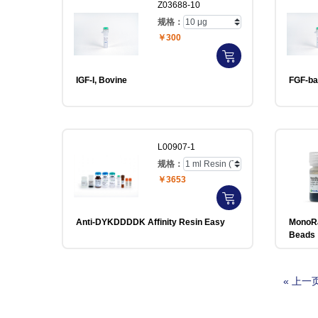
Z03688-10
规格：
￥300
IGF-I, Bovine
FGF-ba
L00907-1
规格：
￥3653
Anti-DYKDDDDK Affinity Resin Easy
MonoRab™ Anti-DYKD
Beads
« 上一