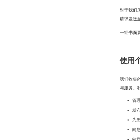
对于我们
请求发送
一经书面
使用
我们收集
与服务。
管
发
为
向
向