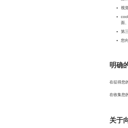
视
co
面
第
您
明确
在征得您
在收集您
关于