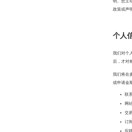
明。您主
政策或声
个人
我们对个
后，才对
我们将在
或申请金
联
网
交
订
应