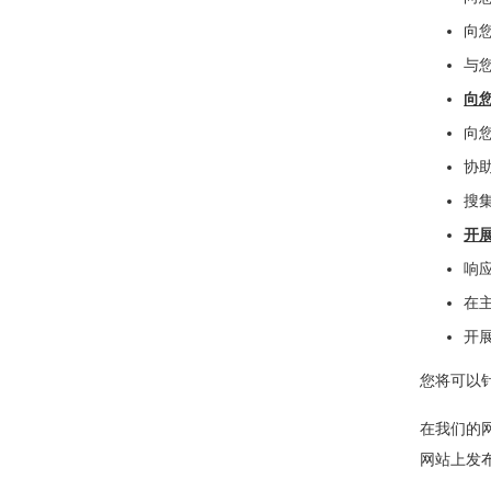
向
与
向
向
协
搜
开
响
在
开
您将可以
在我们的
网站上发