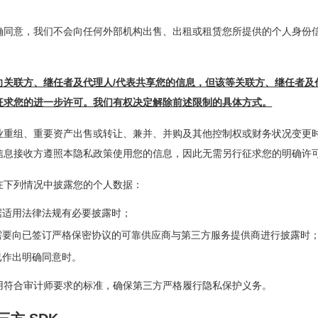
确同意，我们不会向任何外部机构出售、出租或租赁您所提供的个人身份
向关联方、继任者及代理人/代表共享您的信息，但该等关联方、继任者及
征求您的进一步许可。我们有权决定解除前述限制的具体方式。
业重组、重要资产出售或转让、兼并、并购及其他控制权或财务状况变更
信息接收方遵照本隐私政策使用您的信息，因此无需另行征求您的明确许
在下列情况中披露您的个人数据：
据适用法律法规有必要披露时；
需要向已签订严格保密协议的可靠供应商与第三方服务提供商进行披露时
已作出明确同意时。
用符合审计师要求的标准，确保第三方严格履行隐私保护义务。