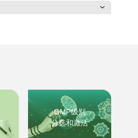
GMP级别
架
分选和激活