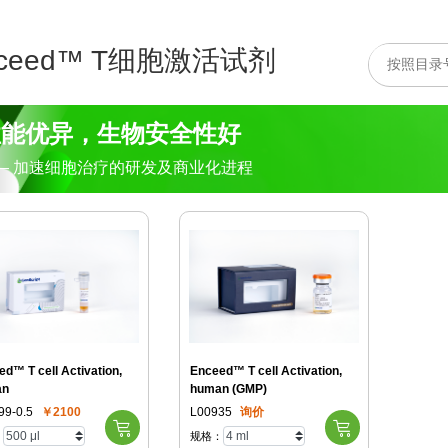
nceed™ T细胞激活试剂
性能优异，生物安全性好
— 加速细胞治疗的研发及商业化进程
d™ T cell Activation,
Enceed™ T cell Activation,
an
human (GMP)
99-0.5
￥2100
L00935
询价
：
规格：