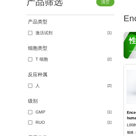
产品筛选
清空
E
产品类型
激活试剂
[1]
细胞类型
—
T 细胞
[2]
反应种属
人
[2]
级别
GMP
[1]
Encee
hum
RUO
[1]
L008
规格