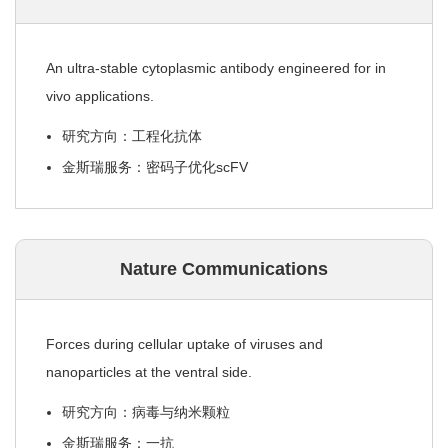
An ultra-stable cytoplasmic antibody engineered for in
vivo applications.
研究方向：工程化抗体
金斯瑞服务：密码子优化scFV
Nature Communications
Forces during cellular uptake of viruses and
nanoparticles at the ventral side.
研究方向：病毒与纳米颗粒
金斯瑞服务：一抗