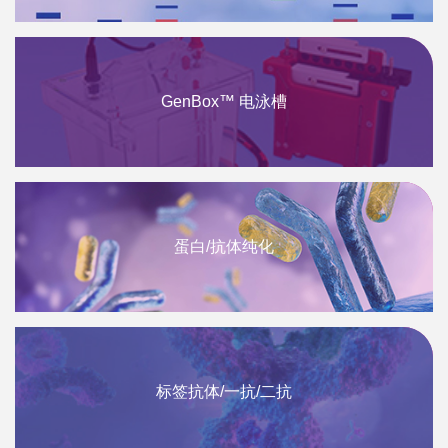
GenBox™ 电泳槽
蛋白/抗体纯化
标签抗体/一抗/二抗