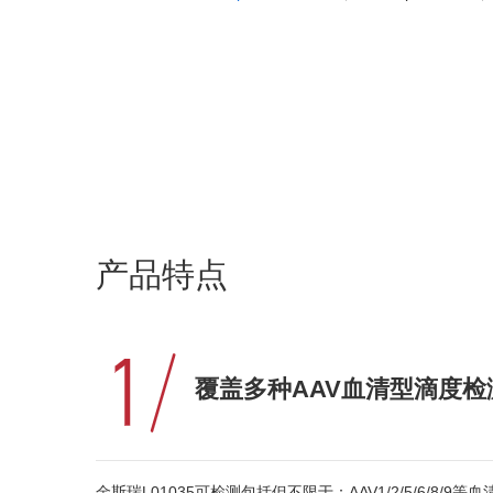
产品特点
覆盖多种AAV血清型滴度检
金斯瑞L01035可检测包括但不限于：AAV1/2/5/6/8/9等