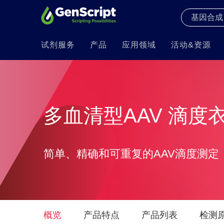
试剂服务
产品
应用领域
活动&资源
多血清型AAV 滴度
简单、精确和可重复的AAV滴度测定
概览
产品特点
产品列表
检测