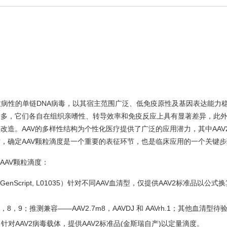
V），是一种非致病性的单链DNA病毒，以其宿主范围广泛、低免疫原性及基因表达能
众多，它们各自在组织亲嗜性、转导效率和免疫反应上具有显著差异，此
改造。AAV的多样性结构为个性化医疗提供了广泛的应用潜力，其中AAV
时，确定AAV颗粒滴度是一个重要的表征环节，也是临床应用的一个关键
AAV颗粒滴度：
GenScript, L01035）针对不同AAV血清型，仅提供AAV2标准品以公式
8，9；推测兼容——AAV2.7m8，AAVDJ 和 AAVrh.1；其他血清型待
00942）针对AAV2病毒载体，提供AAV2标准品(金斯瑞自产)以定量滴度。