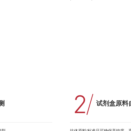
测
试剂盒原料
血清型。
抗体原料/标准品可确保高纯度、