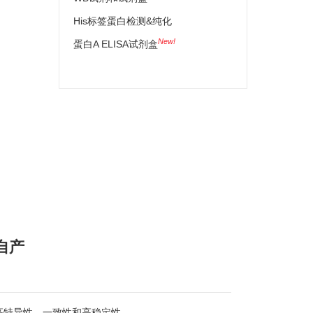
His标签蛋白检测&纯化
New!
蛋白A ELISA试剂盒
自产
高特异性、一致性和高稳定性。