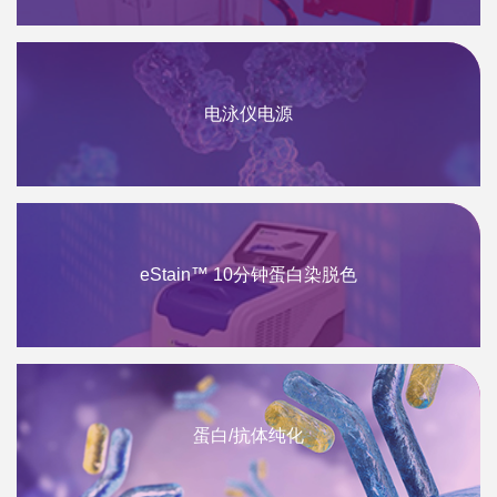
电泳仪电源
eStain™ 10分钟蛋白染脱色
蛋白/抗体纯化