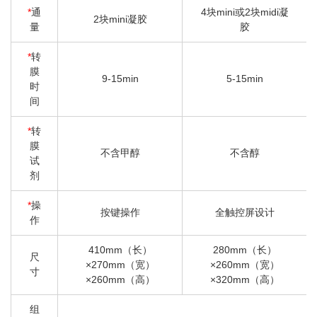
*
通
4块mini或2块midi凝
2块mini凝胶
量
胶
*
转
膜
9-15min
5-15min
时
间
*
转
膜
不含甲醇
不含醇
试
剂
*
操
按键操作
全触控屏设计
作
410mm（长）
280mm（长）
尺
×270mm（宽）
×260mm（宽）
寸
×260mm（高）
×320mm（高）
组