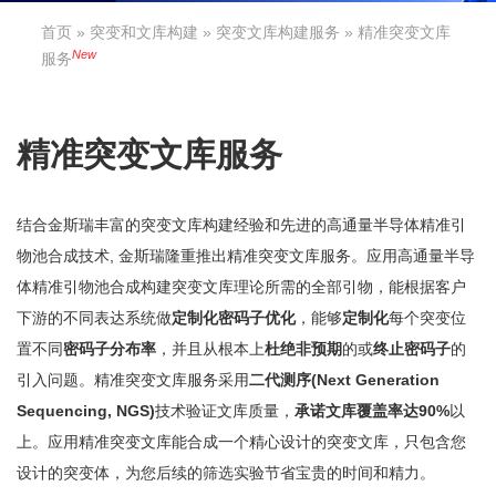
首页
»
突变和文库构建
»
突变文库构建服务
» 精准突变文库
New
服务
精准突变文库服务
结合金斯瑞丰富的突变文库构建经验和先进的高通量半导体精准引
物池合成技术, 金斯瑞隆重推出精准突变文库服务。应用高通量半导
体精准引物池合成构建突变文库理论所需的全部引物，能根据客户
下游的不同表达系统做
定制化密码子优化
，能够
定制化
每个突变位
置不同
密码子分布率
，并且从根本上
杜绝非预期
的或
终止密码子
的
引入问题。精准突变文库服务采用
二代测序(Next Generation
Sequencing, NGS)
技术验证文库质量，
承诺文库覆盖率达90%
以
上。应用精准突变文库能合成一个精心设计的突变文库，只包含您
设计的突变体，为您后续的筛选实验节省宝贵的时间和精力。