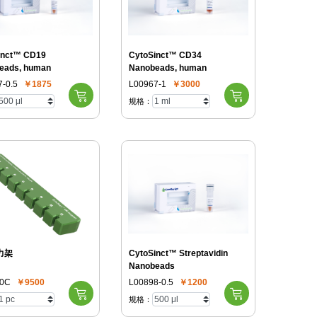
inct™ CD19
CytoSinct™ CD34
eads, human
Nanobeads, human
-0.5
￥1875
L00967-1
￥3000
规格：
力架
CytoSinct™ Streptavidin
Nanobeads
0C
￥9500
L00898-0.5
￥1200
规格：