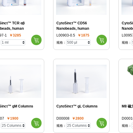
Sinct™ TCR αβ
CytoSinct™ CD56
CytoS
beads, human
Nanobeads, human
Nanob
97-1
￥3285
L00903-0.5
￥1875
L00957
：
规格：
规格：
Sinct™ gM Columns
CytoSinct™ gL Columns
M8 磁
07
￥1900
D00008
￥2800
D0001
：
规格：
规格：