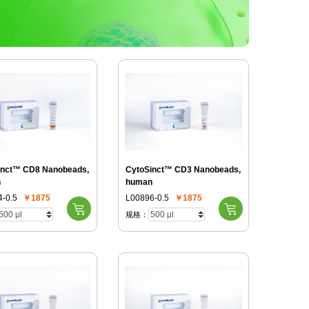
inct™ CD8 Nanobeads,
CytoSinct™ CD3 Nanobeads,
n
human
-0.5
￥1875
L00896-0.5
￥1875
规格：