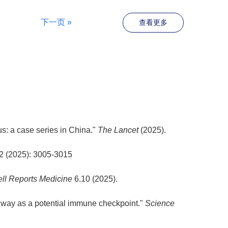
下一页 »
查看更多
s: a case series in China."
The Lancet
(2025).
2 (2025): 3005-3015
ll Reports Medicine
6.10 (2025).
thway as a potential immune checkpoint."
Science