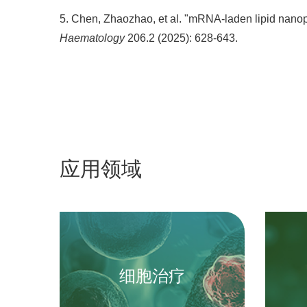
5. Chen, Zhaozhao, et al. "mRNA‐laden lipid nanop
Haematology
206.2 (2025): 628-643.
应用领域
细胞治疗