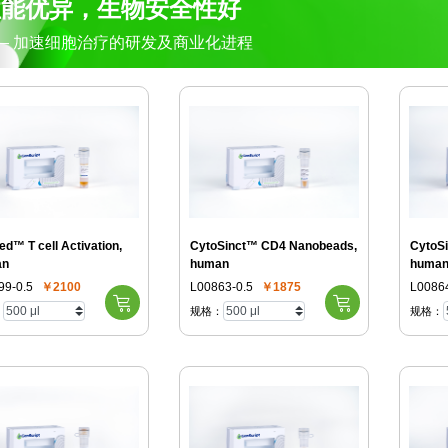
性能优异，生物安全性好
— 加速细胞治疗的研发及商业化进程
d™ T cell Activation,
CytoSinct™ CD4 Nanobeads,
CytoS
an
human
huma
99-0.5
￥2100
L00863-0.5
￥1875
L00864
：
规格：
规格：