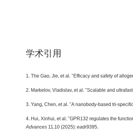
学术引用
1. The Gao, Jie, et al. "Efficacy and safety of all
2. Markelov, Vladislav, et al. "Scalable and ultrafa
3. Yang, Chen, et al. "A nanobody-based tri-specif
4. Hui, Xinhui, et al. "GPR132 regulates the func
Advances
11.10 (2025): eadr9395.