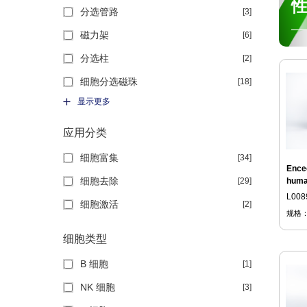
分选管路
[3]
—
磁力架
[6]
分选柱
[2]
细胞分选磁珠
[18]
显示更多
应用分类
细胞富集
[34]
Encee
细胞去除
[29]
hum
L008
细胞激活
[2]
规格
细胞类型
B 细胞
[1]
NK 细胞
[3]