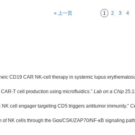
« 上一页
1
2
3
4
ogeneic CD19 CAR NK-cell therapy in systemic lupus erythematosu
st CAR-T cell production using microfluidics."
Lab on a Chip
25.1
ic NK cell engager targeting CD5 triggers antitumor immunity."
Ce
tion of NK cells through the Gαs/CSK/ZAP70/NF-κB signaling pa