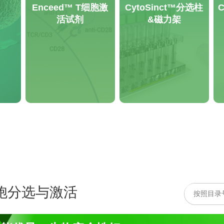
Enceed™ T细胞激
CytoSinct™分选柱
C
活试剂
&磁力架
胞分选与激活