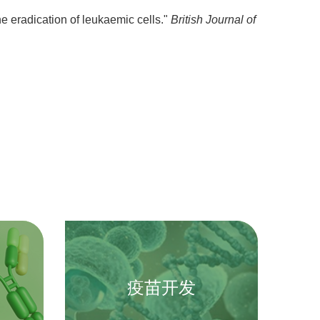
 eradication of leukaemic cells."
British Journal of
疫苗开发