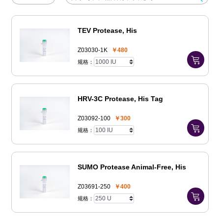
TEV Protease, His
Z03030-1K
￥480
规格：
HRV-3C Protease, His Tag
Z03092-100
￥300
规格：
SUMO Protease Animal-Free, His
Z03691-250
￥400
规格：