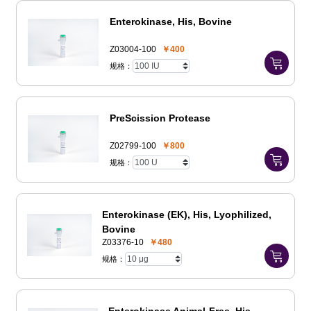
Enterokinase, His, Bovine
Z03004-100
￥400
规格：
PreScission Protease
Z02799-100
￥800
规格：
Enterokinase (EK), His, Lyophilized,
Bovine
Z03376-10
￥480
规格：
Enterokinase Animal-Free, His,