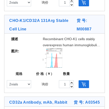
询价
affinity and stability of Fc region of
antibodies and Fc fusion proteins, or
antibody based biologics binding with
CHO-K1/CD32A 131Arg Stable
货 号:
CD32A 131His. GenScript also offers
Cell Line
M00887
CD32A 131Arg stable cell line (Cat.
No. M00887) for FcγRIIa
描述
Recombinant CHO-K1 cells stably
polymorphism study.
overexpress human immunoglobulin
图片:
gamma Fc region receptor II-a
(FcγRIIa/CD32A 131Arg) on the
surface. The surface expression of
[1 Image]
CD32A 131Arg is validated by FACS
规格
价 格（￥）
数量
analysis. This stable cell line product
is designed for measuring binding
询价
affinity and stability of Fc region of
antibodies and Fc fusion proteins, or
antibody based biologics binding with
CD32a Antibody, mAb, Rabbit
货 号: A03545
CD32A 131Arg. GenScript also offers