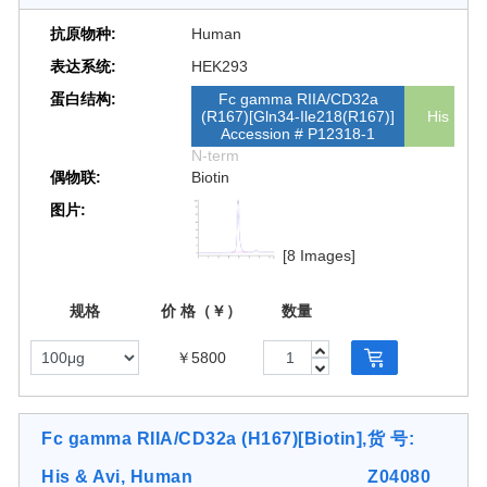
抗原物种:
Human
表达系统:
HEK293
蛋白结构:
Fc gamma RIIA/CD32a
(R167)[Gln34-Ile218(R167)]
His
Accession # P12318-1
N-term
偶物联:
Biotin
图片:
[8 Images]
规格
价 格（￥）
数量
￥5800
Fc gamma RIIA/CD32a (H167)[Biotin],
货 号:
His & Avi, Human
Z04080