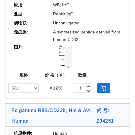
应用:
WB; IHC;
亚型:
Rabbit IgG
偶物联:
Unconjugated
免疫原:
A synthesized peptide derived from
human CD32
图片:
规格
价 格（￥）
数量
￥1200
[2 Images]
Fc gamma RIIB/CD32b, His & Avi,
货 号:
Human
Z04251
抗原物种:
Human