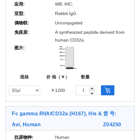
CD32A 131His stable cell line (Cat.
应用:
WB; IHC;
No. M00598) for FcγRIIa
亚型:
Rabbit IgG
polymorphism study.
偶物联:
Unconjugated
免疫原:
A synthesized peptide derived from
human CD32a
图片:
规格
价 格（￥）
数量
[2 Images]
￥1200
Fc gamma RIIA/CD32a (H167), His &
货 号:
Avi, Human
Z04250
抗原物种:
Human