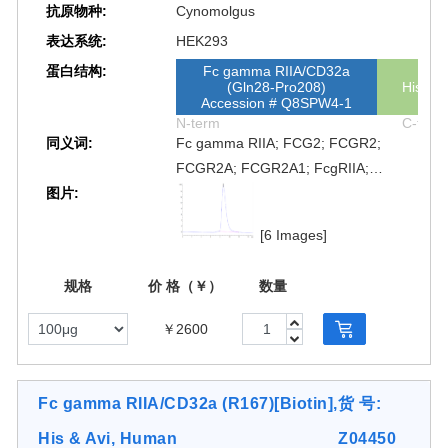
抗原物种:
Cynomolgus
表达系统:
HEK293
蛋白结构:
Fc gamma RIIA/CD32a
(Gln28-Pro208)
His
Accession # Q8SPW4-1
N-term
C-term
同义词:
Fc gamma RIIA; FCG2; FCGR2;
FCGR2A; FCGR2A1; FcgRIIA;
图片:
FCRIIA; fcRII-a; FCG2; CD32A;
FcγRIIA; Fc γRIIA; Fcγ RIIA; Fc γ RIIA
[6 Images]
规格
价 格（￥）
数量
￥2600
Fc gamma RIIA/CD32a (R167)[Biotin],
货 号:
His & Avi, Human
Z04450