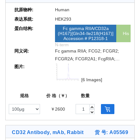
抗原物种:
Human
表达系统:
HEK293
蛋白结构:
Fc gamma RIIA/CD32a
(H167)[Gln34-Ile218(H167)]
His
Accession # P12318-1
N-term
同义词:
Fc gamma RIIA; FCG2; FCGR2;
FCGR2A; FCGR2A1; FcgRIIA;
图片:
FCRIIA; fcRII-a; FCG2; CD32A;
FcγRIIA; Fc γRIIA; Fcγ RIIA; Fc γ RIIA
[6 Images]
规格
价 格（￥）
数量
￥2600
CD32 Antibody, mAb, Rabbit
货 号: A05569