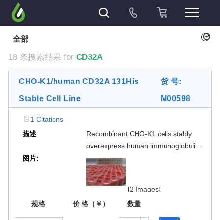
+
全部
18 条搜索结果 for
CD32A
CHO-K1/human CD32A 131His
货 号:
Stable Cell Line
M00598
1 Citations
描述
Recombinant CHO-K1 cells stably
overexpress human immunoglobulin
图片:
gamma Fc region receptor II-a
(FcγRIIa/CD32A 131His) on the
surface. The surface expression of
[2 Images]
CD32A 131His is validated by FACS
规格
价 格（￥）
数量
analysis. This stable cell line product
is designed for measuring binding