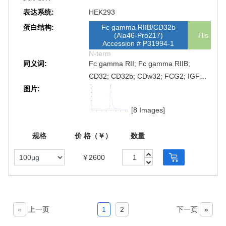
表达系统:
HEK293
蛋白结构:
Fc gamma RIIB/CD32b
(Ala46-Pro217)
His
Accession # P31994-1
N-term
同义词:
Fc gamma RII; Fc gamma RIIB;
CD32; CD32b; CDw32; FCG2; IGFR2;
图片:
CD32A; FCG2 ; FcGR; FCGR2;
FCGR21; FCGR2A; FcγRIIB; Fc
[8 Images]
γRIIB; Fcγ RIIB; Fc γ RIIB
规格
价 格（￥）
数量
￥2600
«
上一页
1
2
下一页
»