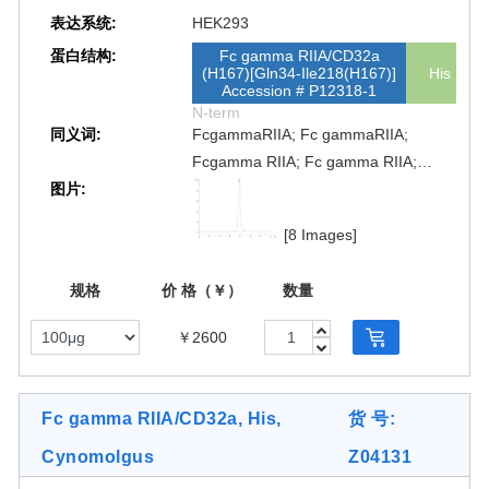
表达系统:
HEK293
蛋白结构:
Fc gamma RIIA/CD32a
(H167)[Gln34-Ile218(H167)]
His
Accession # P12318-1
N-term
同义词:
FcgammaRIIA; Fc gammaRIIA;
Fcgamma RIIA; Fc gamma RIIA;
图片:
FcγRIIA; Fc γRIIA; Fcγ RIIA; Fc γ
RIIA; FcgRIIA; Fc gRIIA; Fcg RIIA; Fc
[8 Images]
g RIIA; FCG2; FCGR2; FCGR2A;
FCGR2A1; FCRIIA; fcRII-a; FCG2;
规格
价 格（￥）
数量
CD32A
￥2600
Fc gamma RIIA/CD32a, His,
货 号:
Cynomolgus
Z04131