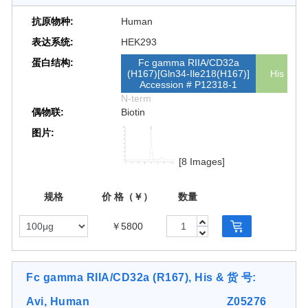
抗原物种:
Human
表达系统:
HEK293
蛋白结构:
Fc gamma RIIA/CD32a
(H167)[Gln34-Ile218(H167)]
His
Accession # P12318-1
N-term
偶物联:
Biotin
图片:
[8 Images]
规格
价 格（￥）
数量
￥5800
Fc gamma RIIA/CD32a (R167), His &
货 号:
Avi, Human
Z05276