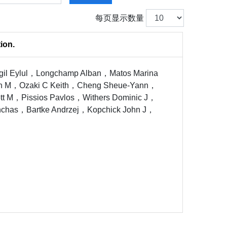
每页显示数量
ion.
gil Eylul，Longchamp Alban，Matos Marina
hn M，Ozaki C Keith，Cheng Sheue-Yann，
tt M，Pissios Pavlos，Withers Dominic J，
chas，Bartke Andrzej，Kopchick John J，