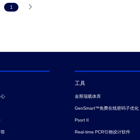
1
工具
中心
金斯瑞载体库
GenSmart™免费在线密码子优化
会
Psort II
解答
Real-time PCR引物设计软件