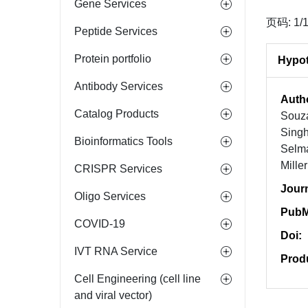
Gene Services
页码: 1/
Peptide Services
Protein portfolio
Hypot
Antibody Services
Auth
Catalog Products
Souz
Sing
Bioinformatics Tools
Selm
Mille
CRISPR Services
Jour
Oligo Services
PubM
COVID-19
Doi:
IVT RNA Service
Prod
Cell Engineering (cell line
and viral vector)