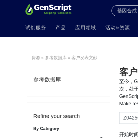
试剂服务
产品
应用领域
活动&资源
资源
»
参考数据库
» 客户发表文献
客户
参考数据库
至今，Ge
次，处于
GenS
Make re
Refine your search
By Category
开始时