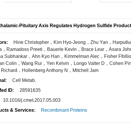
1
halamic-Pituitary Axis Regulates Hydrogen Sulfide Product
ors:
Hine Christopher，Kim Hyo-Jeong，Zhu Yan，Harputlu
a，Ramadoss Preeti，Bauerle Kevin，Brace Lear，Asara Jo
ha Subhankar，Ahn Kyo Han，Kimmelman Alec，Fisher Ffollio
an Colin，Wang Rui，Yen Kelvin，Longo Valter D，Cohen Pin
r Richard，Hollenberg Anthony N，Mitchell Jam
nal:
Cell Metab.
ed ID:
28591635
10.1016/j.cmet.2017.05.003
ucts & Services:
Recombinant Proteins