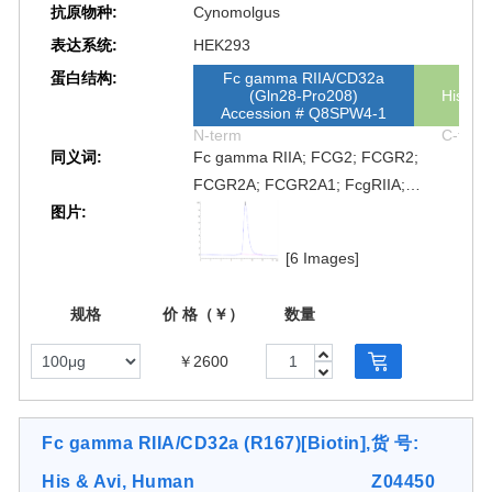
抗原物种:
Cynomolgus
表达系统:
HEK293
蛋白结构:
Fc gamma RIIA/CD32a
(Gln28-Pro208)
His
Accession # Q8SPW4-1
N-term
C-term
同义词:
Fc gamma RIIA; FCG2; FCGR2;
FCGR2A; FCGR2A1; FcgRIIA;
图片:
FCRIIA; fcRII-a; FCG2; CD32A;
FcγRIIA; Fc γRIIA; Fcγ RIIA; Fc γ RIIA
[6 Images]
规格
价 格（￥）
数量
￥2600
Fc gamma RIIA/CD32a (R167)[Biotin],
货 号:
His & Avi, Human
Z04450