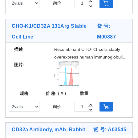
询价
affinity and stability of Fc region of
antibodies and Fc fusion proteins, or
antibody based biologics binding with
CHO-K1/CD32A 131Arg Stable
货 号:
CD32A 131His. GenScript also offers
Cell Line
M00887
CD32A 131Arg stable cell line (Cat.
No. M00887) for FcγRIIa
描述
Recombinant CHO-K1 cells stably
polymorphism study.
overexpress human immunoglobulin
图片:
gamma Fc region receptor II-a
(FcγRIIa/CD32A 131Arg) on the
surface. The surface expression of
[1 Image]
CD32A 131Arg is validated by FACS
规格
价 格（￥）
数量
analysis. This stable cell line product
is designed for measuring binding
询价
affinity and stability of Fc region of
antibodies and Fc fusion proteins, or
antibody based biologics binding with
CD32a Antibody, mAb, Rabbit
货 号: A03545
CD32A 131Arg. GenScript also offers