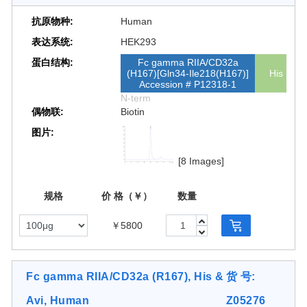
抗原物种:
Human
表达系统:
HEK293
蛋白结构:
Fc gamma RIIA/CD32a
(H167)[Gln34-Ile218(H167)]
His
Accession # P12318-1
N-term
偶物联:
Biotin
图片:
[8 Images]
规格
价 格（￥）
数量
￥5800
Fc gamma RIIA/CD32a (R167), His &
货 号:
Avi, Human
Z05276