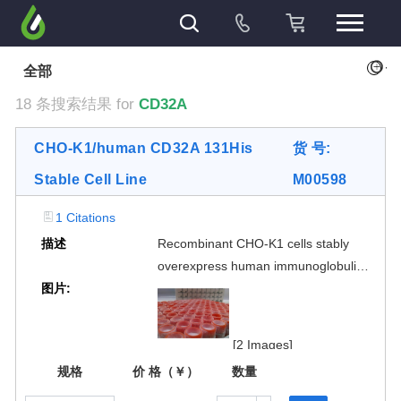
+
全部
18 条搜索结果 for
CD32A
CHO-K1/human CD32A 131His
货 号:
Stable Cell Line
M00598
1 Citations
描述
Recombinant CHO-K1 cells stably
overexpress human immunoglobulin
图片:
gamma Fc region receptor II-a
(FcγRIIa/CD32A 131His) on the
surface. The surface expression of
[2 Images]
CD32A 131His is validated by FACS
规格
价 格（￥）
数量
analysis. This stable cell line product
is designed for measuring binding