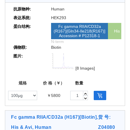
抗原物种:
Human
表达系统:
HEK293
蛋白结构:
Fc gamma RIIA/CD32a
(R167)[Gln34-Ile218(R167)]
His
Accession # P12318-1
N-term
偶物联:
Biotin
图片:
[8 Images]
规格
价 格（￥）
数量
￥5800
Fc gamma RIIA/CD32a (H167)[Biotin],
货 号:
His & Avi, Human
Z04080