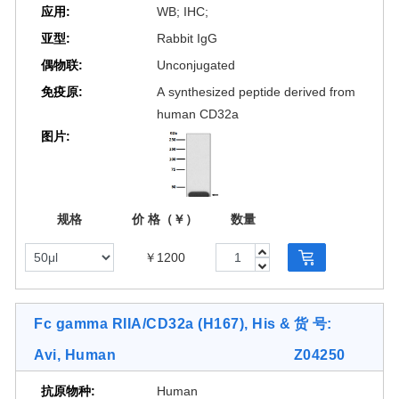
CD32A 131His stable cell line (Cat.
应用:
WB; IHC;
No. M00598) for FcγRIIa
亚型:
Rabbit IgG
polymorphism study.
偶物联:
Unconjugated
免疫原:
A synthesized peptide derived from
human CD32a
图片:
规格
价 格（￥）
数量
[2 Images]
￥1200
Fc gamma RIIA/CD32a (H167), His &
货 号:
Avi, Human
Z04250
抗原物种:
Human