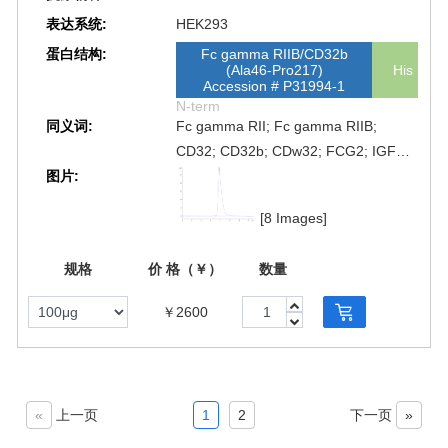
表达系统:
HEK293
蛋白结构:
Fc gamma RIIB/CD32b
(Ala46-Pro217)
His
Accession # P31994-1
N-term
同义词:
Fc gamma RII; Fc gamma RIIB;
CD32; CD32b; CDw32; FCG2; IGFR2;
图片:
CD32A; FCG2 ; FcGR; FCGR2;
FCGR21; FCGR2A; FcγRIIB; Fc
[8 Images]
γRIIB; Fcγ RIIB; Fc γ RIIB
规格
价 格（￥）
数量
￥2600
«
上一页
1
2
下一页
»