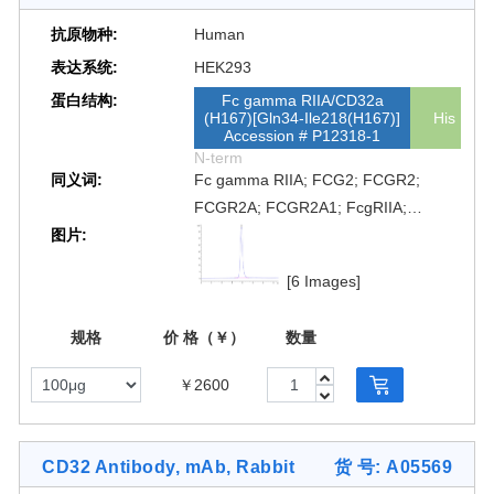
抗原物种:
Human
表达系统:
HEK293
蛋白结构:
Fc gamma RIIA/CD32a
(H167)[Gln34-Ile218(H167)]
His
Accession # P12318-1
N-term
同义词:
Fc gamma RIIA; FCG2; FCGR2;
FCGR2A; FCGR2A1; FcgRIIA;
图片:
FCRIIA; fcRII-a; FCG2; CD32A;
FcγRIIA; Fc γRIIA; Fcγ RIIA; Fc γ RIIA
[6 Images]
规格
价 格（￥）
数量
￥2600
CD32 Antibody, mAb, Rabbit
货 号: A05569