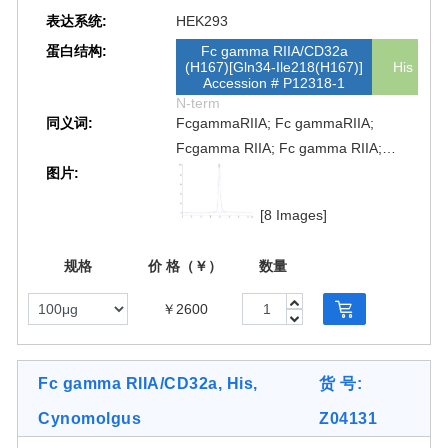
表达系统:
HEK293
蛋白结构:
Fc gamma RIIA/CD32a
(H167)[Gln34-Ile218(H167)]
His
Accession # P12318-1
N-term
同义词:
FcgammaRIIA; Fc gammaRIIA;
Fcgamma RIIA; Fc gamma RIIA;
图片:
FcγRIIA; Fc γRIIA; Fcγ RIIA; Fc γ
RIIA; FcgRIIA; Fc gRIIA; Fcg RIIA; Fc
[8 Images]
g RIIA; FCG2; FCGR2; FCGR2A;
FCGR2A1; FCRIIA; fcRII-a; FCG2;
规格
价 格（￥）
数量
CD32A
￥2600
Fc gamma RIIA/CD32a, His,
货 号:
Cynomolgus
Z04131