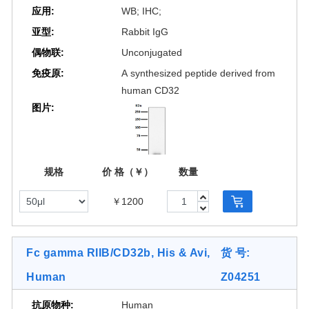
应用:
WB; IHC;
亚型:
Rabbit IgG
偶物联:
Unconjugated
免疫原:
A synthesized peptide derived from
human CD32
图片:
规格
价 格（￥）
数量
￥1200
[2 Images]
Fc gamma RIIB/CD32b, His & Avi,
货 号:
Human
Z04251
抗原物种:
Human