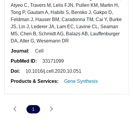
Atyeo C, Travers M, Lelis FJN, Pullen KM, Martin H,
Tong P, Gautam A, Habibi S, Bensko J, Gakpo D,
Feldman J, Hauser BM, Caradonna TM, Cai Y, Burke
JS, Lin J, Lederer JA, Lam EC, Lavine CL, Seaman
MS, Chen B, Schmidt AG, Balazs AB, Lauffenburger
DA, Alter G, Wesemann DR
Journal:
Cell
PubMed ID:
33171099
Doi:
10.1016/j.cell.2020.10.051
Products & Services:
Gene Synthesis
1