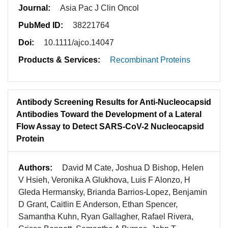
Journal:
Asia Pac J Clin Oncol
PubMed ID:
38221764
Doi:
10.1111/ajco.14047
Products & Services:
Recombinant Proteins
Antibody Screening Results for Anti-Nucleocapsid
Antibodies Toward the Development of a Lateral
Flow Assay to Detect SARS-CoV-2 Nucleocapsid
Protein
Authors:
David M Cate, Joshua D Bishop, Helen
V Hsieh, Veronika A Glukhova, Luis F Alonzo, H
Gleda Hermansky, Brianda Barrios-Lopez, Benjamin
D Grant, Caitlin E Anderson, Ethan Spencer,
Samantha Kuhn, Ryan Gallagher, Rafael Rivera,