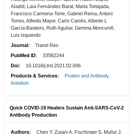
Aladid, Laia Fernández-Barat, Marta Tortajada,
Francisco Carmona-Torre, Gabriel Reina, Antoni
Torres, Alfredo Mayor, Carlo Carolis, Alberto L
García-Basteiro, Ruth Aguilar, Gemma Moncunill,
Luis Izquierdo
Journal:
Transl Res
PubMed ID:
33582244
Doi:
10.1016/j.trsl.2021.02.006
Products & Services:
Protein and Antibody
Isolation
Quick COVID-19 Healers Sustain Anti-SARS-CoV-2
Antibody Production
Authors:
Chen Y, Zuiani A, Fischinger S, Mullur J,