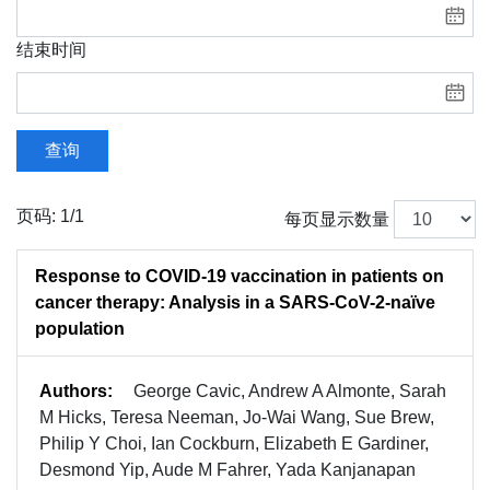
结束时间
查询
页码: 1/1
每页显示数量
Response to COVID-19 vaccination in patients on
cancer therapy: Analysis in a SARS-CoV-2-naïve
population
Authors:
George Cavic, Andrew A Almonte, Sarah
M Hicks, Teresa Neeman, Jo-Wai Wang, Sue Brew,
Philip Y Choi, Ian Cockburn, Elizabeth E Gardiner,
Desmond Yip, Aude M Fahrer, Yada Kanjanapan