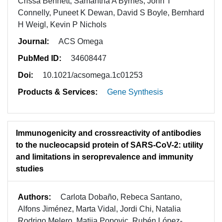
Crissa Bennett, Samantha A Byrnes, John T
Connelly, Puneet K Dewan, David S Boyle, Bernhard
H Weigl, Kevin P Nichols
Journal:
ACS Omega
PubMed ID:
34608447
Doi:
10.1021/acsomega.1c01253
Products & Services:
Gene Synthesis
Immunogenicity and crossreactivity of antibodies
to the nucleocapsid protein of SARS-CoV-2: utility
and limitations in seroprevalence and immunity
studies
Authors:
Carlota Dobaño, Rebeca Santano,
Alfons Jiménez, Marta Vidal, Jordi Chi, Natalia
Rodrigo Melero, Matija Popovic, Rubén López-