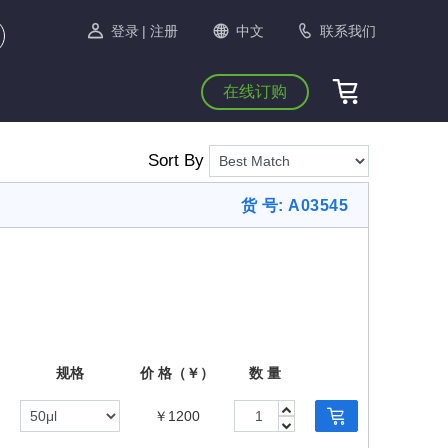
登录
| 注册
中文
联系我们
在线订购
Sort By
货 号: A03545
规格
价 格（￥）
数 量
￥1200