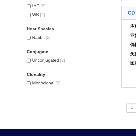
IHC
[2]
CD3
WB
[2]
应
Host Species
亚
Rabbit
[2]
偶
Conjugate
免
Unconjugated
[2]
图
Clonality
Monoclonal
[2]
«