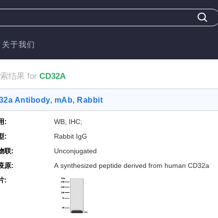
关于我们
索结果 for
CD32A
2a Antibody, mAb, Rabbit
用:
WB; IHC;
型:
Rabbit IgG
物联:
Unconjugated
疫原:
A synthesized peptide derived from human CD32a
片: