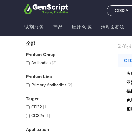
试剂服务
产品
应用领域
活动&资源
全部
2 条搜
Product Group
CD3
Antibodies
[2]
应
Product Line
亚
Primary Antibodies
[2]
偶
Target
免
CD32
[1]
图
CD32a
[1]
Application