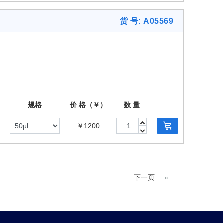
货 号: A05569
规格
价 格（￥）
数 量
￥1200
下一页
»