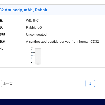
2 Antibody, mAb, Rabbit
[2 Images]
用:
WB; IHC;
型:
Rabbit IgG
物联:
Unconjugated
疫原:
A synthesized peptide derived from human CD32
片:
[2 Images]
上一页
1