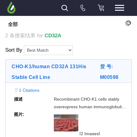
+
全部
2 条搜索结果 for
CD32A
Sort By
CHO-K1/human CD32A 131His
货 号:
Stable Cell Line
M00598
1 Citations
描述
Recombinant CHO-K1 cells stably
overexpress human immunoglobulin
图片:
gamma Fc region receptor II-a
(FcγRIIa/CD32A 131His) on the
surface. The surface expression of
[2 Images]