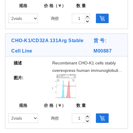
CD32A 131His is validated by FACS
规格
价 格（￥）
数 量
analysis. This stable cell line product
is designed for measuring binding
询价
affinity and stability of Fc region of
antibodies and Fc fusion proteins, or
antibody based biologics binding with
CHO-K1/CD32A 131Arg Stable
货 号:
CD32A 131His. GenScript also offers
Cell Line
M00887
CD32A 131Arg stable cell line (Cat.
No. M00887) for FcγRIIa
描述
Recombinant CHO-K1 cells stably
polymorphism study.
overexpress human immunoglobulin
图片:
gamma Fc region receptor II-a
(FcγRIIa/CD32A 131Arg) on the
surface. The surface expression of
[1 Image]
CD32A 131Arg is validated by FACS
规格
价 格（￥）
数 量
analysis. This stable cell line product
is designed for measuring binding
询价
affinity and stability of Fc region of
antibodies and Fc fusion proteins, or