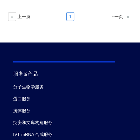
antibody based biologics binding with
CD32A 131Arg. GenScript also offers
«
上一页
1
下一页
»
CD32A 131His stable cell line (Cat.
No. M00598) for FcγRIIa
polymorphism study.
服务&产品
分子生物学服务
蛋白服务
抗体服务
突变和文库构建服务
IVT mRNA 合成服务