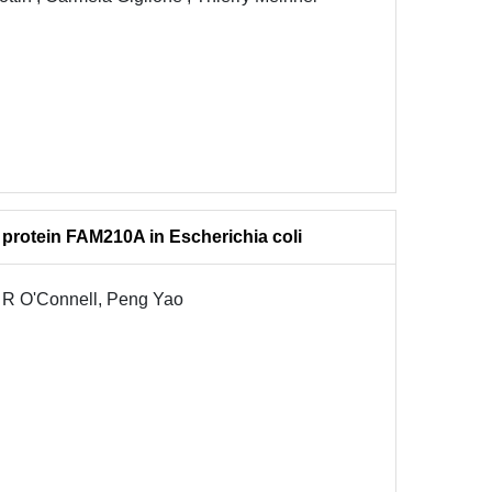
 protein FAM210A in Escherichia coli
l R O'Connell, Peng Yao