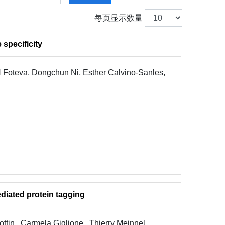
每页显示数量
specificity
 Foteva, Dongchun Ni, Esther Calvino-Sanles,
diated protein tagging
ottin , Carmela Giglione , Thierry Meinnel