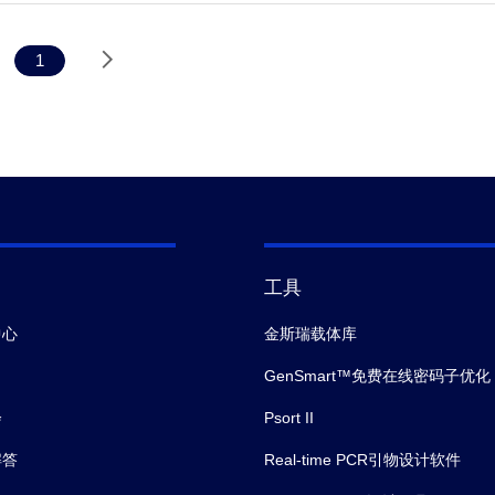
1
工具
中心
金斯瑞载体库
GenSmart™免费在线密码子优化
会
Psort II
解答
Real-time PCR引物设计软件