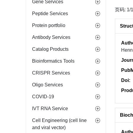
Gene Services
页码: 1/
Peptide Services
Protein portfolio
Struc
Antibody Services
Auth
Catalog Products
Henni
Jour
Bioinformatics Tools
PubM
CRISPR Services
Doi:
Oligo Services
Prod
COVID-19
IVT RNA Service
Bioch
Cell Engineering (cell line
and viral vector)
Auth