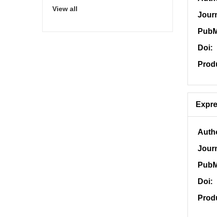
View all
Jour
PubM
Doi:
Prod
Expre
Auth
Jour
PubM
Doi:
Prod