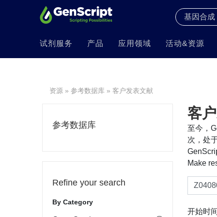
试剂服务
产品
应用领域
活动&资源
资源
»
参考数据库
» 客户发表文献
客户
参考数据库
至今，Ge
次，处于
GenS
Make re
Refine your search
By Category
开始时