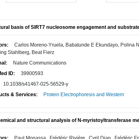
1
tural basis of SIRT7 nucleosome engagement and substrate 
ors:
Carlos Moreno-Yruela, Babatunde E Ekundayo, Polina N
ng Stahlberg, Beat Fierz
nal:
Nature Communications
ed ID:
39900593
10.1038/s41467-025-56529-y
ucts & Services:
Protein Electrophoresis and Western
emical and structural analysis of N-myristoyltransferase me
ors:
Paul Monassa , Frédéric Rivière , Cyril Dian , Frédéric Fr