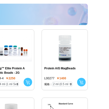
™ Elite Protein A
Protein A/G MagBeads
ic Beads - 2G
4-4
￥2250
L00277
￥1400
规格：