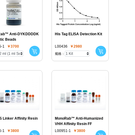
i-DYKDDDDK
His Tag ELISA Detection Kit
tic Beads
5-1
￥3700
L00436
￥2980
规格：
S Linker Affinity Resin
MonoRab™ Anti-Humanized
VHH Affinity Resin FF
6-1
￥3800
L00951-1
￥3800