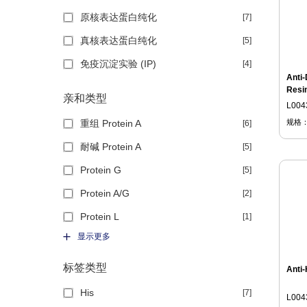
原核表达蛋白纯化
[7]
真核表达蛋白纯化
[5]
免疫沉淀实验 (IP)
[4]
Anti
Resi
亲和类型
L004
重组 Protein A
规格
[6]
耐碱 Protein A
[5]
Protein G
[5]
Protein A/G
[2]
Protein L
[1]
显示更多
标签类型
Anti-
His
[7]
L004