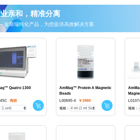
专业亲和，精准分离
— 金斯瑞纯化产品，为您提供高效解决方案
g™ Quatro 1300
AmMag™ Protein A Magnetic
AmMag
Beads
Magnet
045C
询价
L00695-4
￥3980
L0107
：
规格：
规格：