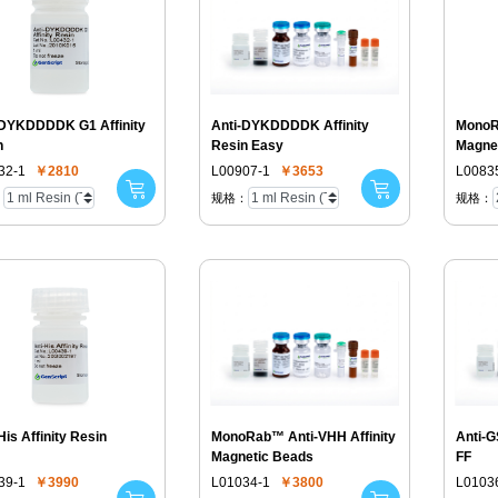
-DYKDDDDK G1 Affinity
Anti-DYKDDDDK Affinity
MonoRab™ Ant
n
Resin Easy
Magne
32-1
￥2810
L00907-1
￥3653
L0083
：
规格：
规格：
His Affinity Resin
MonoRab™ Anti-VHH Affinity
Anti-G
Magnetic Beads
FF
39-1
￥3990
L01034-1
￥3800
L0103