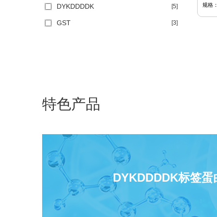
规格
DYKDDDDK
[5]
GST
[3]
HA
[1]
生物素
[2]
显示更多
是否耐压
特色产品
不耐压
[13]
耐压
[14]
试剂类型
天然鲎试剂
[6]
DYKDDDDK标签
包装形式
散装填料
[22]