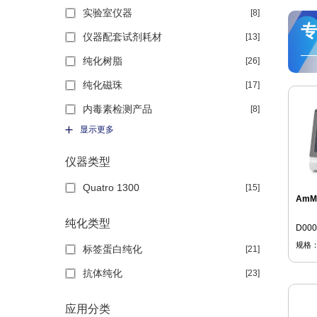
实验室仪器
[8]
仪器配套试剂耗材
[13]
—
纯化树脂
[26]
纯化磁珠
[17]
内毒素检测产品
[8]
显示更多
仪器类型
Quatro 1300
[15]
AmMa
纯化类型
D00
规格
标签蛋白纯化
[21]
抗体纯化
[23]
应用分类