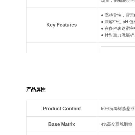
场景，例如脆弱的
● 高特异性，背
● 兼容中性 pH
Key Features
● 在多种表达宿
● 针对重力流层
Recommende
Applications
产品属性
Product Content
50%沉降树脂悬浮于含
Base Matrix
4%高交联琼脂糖
If You Need