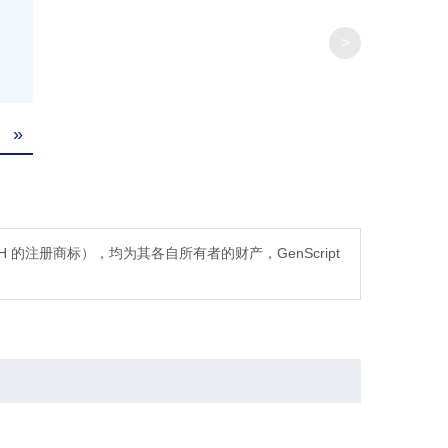
8–15 mg/mL resin
>
≥35 purification cycles
»
≥90% (SDS-PAGE)
es GmbH 的注册商标），均为其各自所有者的财产，GenScript