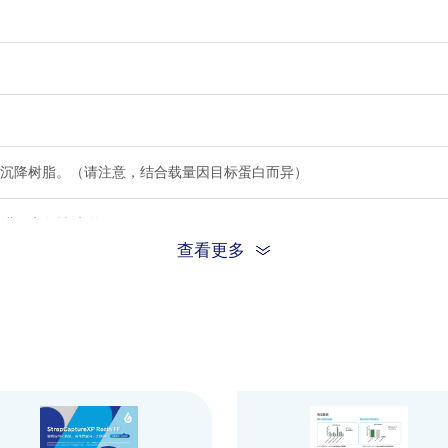
multiple protein candidates
✓ Cost-effective for
✓ Fast turnaround and high
long-term
first-pass success rate
manufacturing and
process development
ÄKTA™
Automated magnetic
d
chromatography
M
purification platforms
and
systems
and scalable
白/mL沉降树脂。（请注意，结合载量因目标蛋白而异）
parallel purification workflows
purification processes
素进行竞争性洗脱
Small volume purification
Medium- to large-scale
查看更多
e
(Recommended: <1 mL beads
purification
再生和储存，可重复使用≥100次纯化循环
equivalent)
容。
Compatible with automated
Compatible with ÄKTA™
magnetic purification platforms
chromatography
r
y
若在 2-8°C下储存，可稳定保存1年。请勿在0°C或低于0°C下储存，
(e.g., AmMag™ Quatro 1300 )
systems