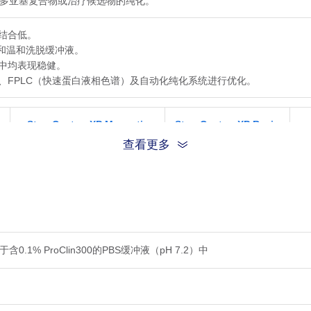
多亚基复合物或治疗候选物的纯化。
景结合低。
 值和温和洗脱缓冲液。
主中均表现稳健。
析、FPLC（快速蛋白液相色谱）及自动化纯化系统进行优化。
StrepCaptureXP Magnetic
StrepCaptureXP Resin
Beads
(Cat. No.: L01075)
FF
(Cat. No.: L01091)
查看更多
d
High-throughput screening
Scalable purification &
Ro
& small-scale purification
process development
✓ Scale-up purification
✓ High-throughput screening
✓ Compatible with
0.1% ProClin300的PBS缓冲液（pH 7.2）中
✓ Automated parallel
ÄKTA™ systems
purification
✓ High stability for
✓ AI-driven protein screening
repeated purification
✓
and parallel evaluation of
cycles