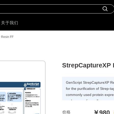
关于我们
 Resin FF
StrepCaptureXP 
GenScript StrepCaptureXP Re
for the purification of Strep-
commonly used protein expres
and mammalian cells.
￥980
价格