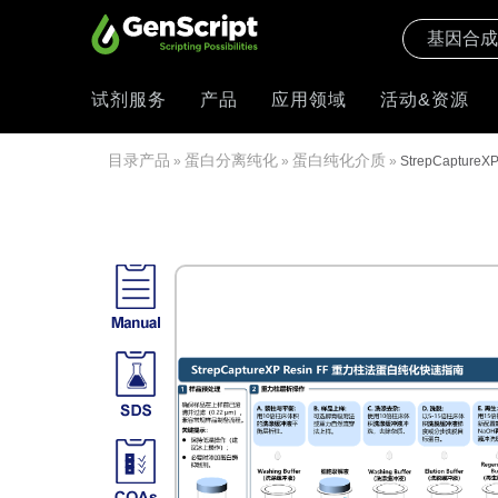
试剂服务
产品
应用领域
活动&资源
目录产品
蛋白分离纯化
蛋白纯化介质
»
»
»
StrepCaptureXP