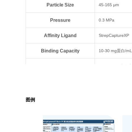
Particle Size
45-165 μm
Pressure
0.3 MPa
Affinity Ligand
StrepCaptureXP
Recommende
Selection Guide
Workflow
Binding Capacity
10-30 mg蛋
Elution Method
使用50 mM生物
Typical Scal
Reuse Capability
按照推荐方法进行
Reagents Compatibility
与常用裂解试剂兼
图例
Automation
Compatibilit
Storage
本品自生产之日起，
Binding