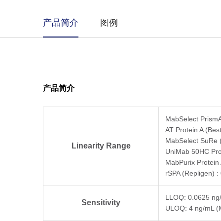
产品简介
图例
产品简介
MabSelect PrismA 
AT Protein A (Bes
MabSelect SuRe (C
Linearity Range
UniMab 50HC Prot
MabPurix Protein 
rSPA (Repligen) :
LLOQ: 0.0625 ng/
Sensitivity
ULOQ: 4 ng/mL (