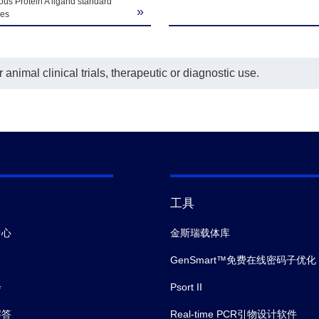
ous Protein A ligand standard
»
e Dilution Buffer
1 bottle (60 mL)
ves
turing Solution
1 bottle (10 mL)
animal clinical trials, therapeutic or diagnostic use.
tection Buffer
1 bottle (12 mL)
Wash Solution
1 bottle (60 mL)
MB Solution
1 bottle (12 mL)
top Solution
1 bottle (6 mL)
工具
中心
金斯瑞载体库
Plate Sealer
2 pieces
GenSmart™免费在线密码子优化
会
Psort II
解答
Real-time PCR引物设计软件