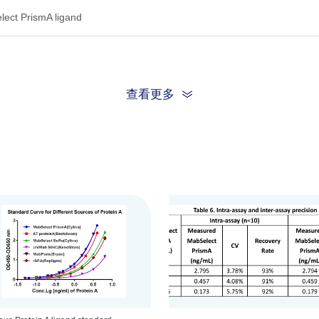
lect PrismA ligand
is stable for 12 months from the date of manufacture at 2°C to 8°C, and
查看更多
 8°C.
Component
Quantity/Size
apture Plate
1 plate
ect PrismA Stock
1 vial (0.1 mL)
ted anti-Protein A Antibody
1 bottle (12 mL)
reptavidin HRP
1 bottle (12 mL)