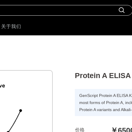
关于我们
Protein A ELISA 
GenScript Protein A ELISA Ki
most forms of Protein A, inc
Protein A variants and Alkali
￥650
价格