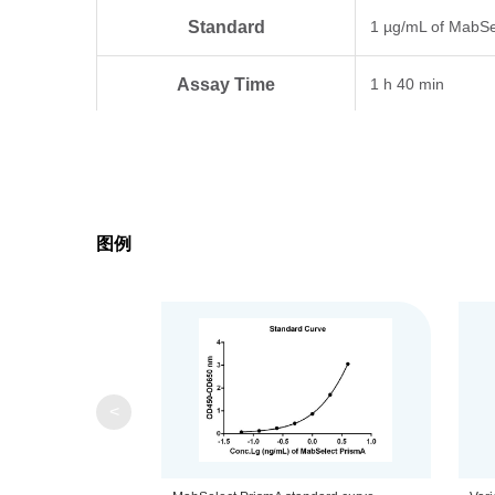
Standard
1 µg/mL of MabSe
Assay Time
1 h 40 min
The unopened kit 
Storage
opening at 2°C to
图例
C
MabSel
Biotin conjuga
<
St