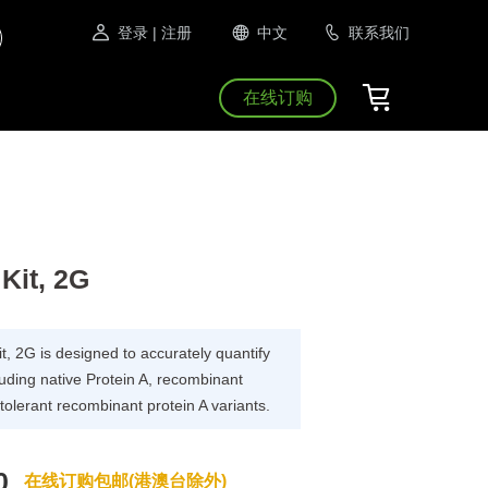
登录
| 注册
中文
联系我们
在线订购
Kit, 2G
t, 2G is designed to accurately quantify
luding native Protein A, recombinant
-tolerant recombinant protein A variants.
0
在线订购包邮(港澳台除外)