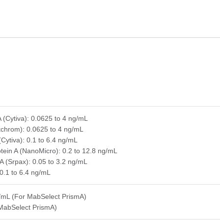
(Cytiva): 0.0625 to 4 ng/mL
tchrom): 0.0625 to 4 ng/mL
ytiva): 0.1 to 6.4 ng/mL
ein A (NanoMicro): 0.2 to 12.8 ng/mL
A (Srpax): 0.05 to 3.2 ng/mL
 0.1 to 6.4 ng/mL
mL (For MabSelect PrismA)
MabSelect PrismA)