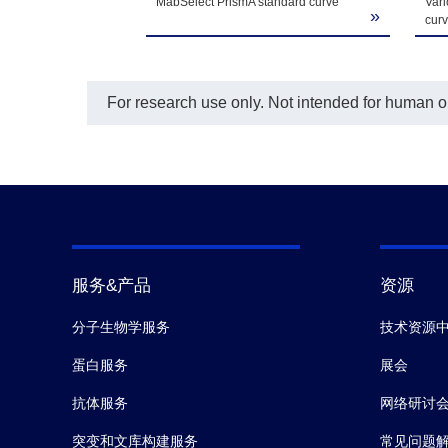
MabSelect PrismA standard curve
Vari
»
Sampl
cur
Kit Contents
Dena
For research use only. Not intended for human or 
De
20×
T
S
服务&产品
资源
分子生物学服务
技术资源
蛋白服务
展会
抗体服务
网络研讨
突变和文库构建服务
常见问题