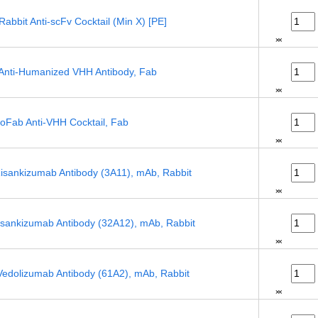
bit Anti-scFv Cocktail (Min X) [PE]
nti-Humanized VHH Antibody, Fab
Fab Anti-VHH Cocktail, Fab
sankizumab Antibody (3A11), mAb, Rabbit
ankizumab Antibody (32A12), mAb, Rabbit
dolizumab Antibody (61A2), mAb, Rabbit