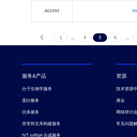
A02493
MR
1
...
4
5
6
...
服务&产品
资源
分子生物学服务
技术资源
蛋白服务
展会
抗体服务
网络研讨
突变和文库构建服务
常见问题
IVT mRNA 合成服务