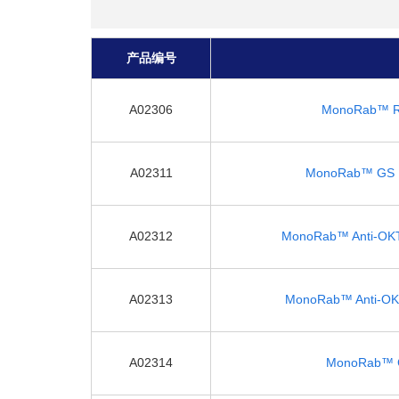
产品编号
A02306
MonoRab™ Rab
A02311
MonoRab™ GS Lin
A02312
MonoRab™ Anti-OKT3
A02313
MonoRab™ Anti-OKT
A02314
MonoRab™ GS