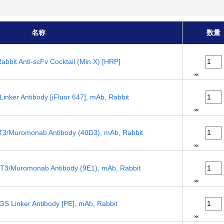
名称
数量
bit Anti-scFv Cocktail (Min X) [HRP]
ker Antibody [iFluor 647], mAb, Rabbit
/Muromonab Antibody (40D3), mAb, Rabbit
3/Muromonab Antibody (9E1), mAb, Rabbit
 Linker Antibody [PE], mAb, Rabbit