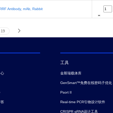
RF Antibody, mAb, Rabbit
19
工具
中心
金斯瑞载体库
GenSmart™免费在线密码子优化
会
Psort II
解答
Real-time PCR引物设计软件
CRISPR gRNA设计工具