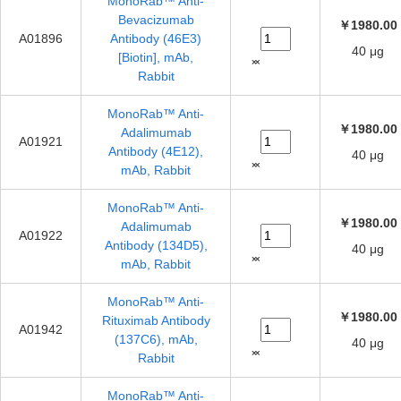
MonoRab™ Anti-
Bevacizumab
￥1980.00
A01896
Antibody (46E3)
40 μg
[Biotin], mAb,
Rabbit
MonoRab™ Anti-
￥1980.00
Adalimumab
A01921
Antibody (4E12),
40 μg
mAb, Rabbit
MonoRab™ Anti-
￥1980.00
Adalimumab
A01922
Antibody (134D5),
40 μg
mAb, Rabbit
MonoRab™ Anti-
￥1980.00
Rituximab Antibody
A01942
(137C6), mAb,
40 μg
Rabbit
MonoRab™ Anti-