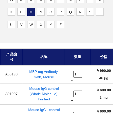
K
L
M
N
O
P
Q
R
S
T
U
V
W
X
Y
Z
产品编
名称
数量
价格
号
￥990.00
MBP-tag Antibody,
A00190
mAb, Mouse
40 μg
Mouse IgG control
￥600.00
A01007
(Whole Molecule),
1 mg
Purified
Mouse IgG1 control
￥600.00