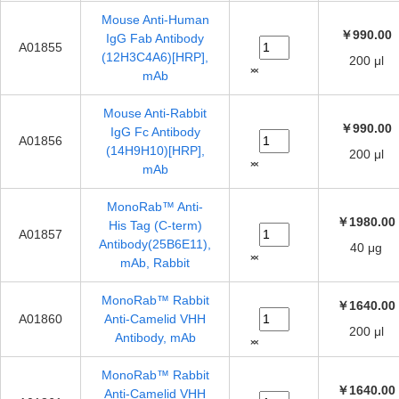
Mouse Anti-Human
￥990.00
IgG Fab Antibody
A01855
(12H3C4A6)[HRP],
200 μl
mAb
Mouse Anti-Rabbit
￥990.00
IgG Fc Antibody
A01856
(14H9H10)[HRP],
200 μl
mAb
MonoRab™ Anti-
￥1980.00
His Tag (C-term)
A01857
Antibody(25B6E11),
40 μg
mAb, Rabbit
MonoRab™ Rabbit
￥1640.00
A01860
Anti-Camelid VHH
200 μl
Antibody, mAb
MonoRab™ Rabbit
￥1640.00
Anti-Camelid VHH