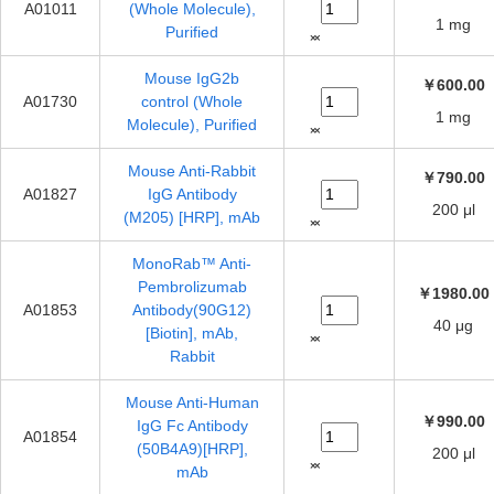
A01011
(Whole Molecule),
1 mg
Purified
Mouse IgG2b
￥600.00
A01730
control (Whole
1 mg
Molecule), Purified
Mouse Anti-Rabbit
￥790.00
A01827
IgG Antibody
200 μl
(M205) [HRP], mAb
MonoRab™ Anti-
Pembrolizumab
￥1980.00
A01853
Antibody(90G12)
40 μg
[Biotin], mAb,
Rabbit
Mouse Anti-Human
￥990.00
IgG Fc Antibody
A01854
(50B4A9)[HRP],
200 μl
mAb