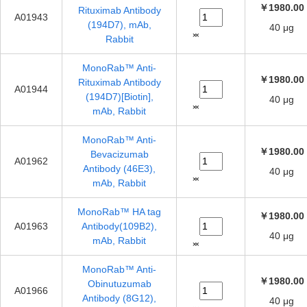
￥1980.00
Rituximab Antibody
A01943
(194D7), mAb,
40 μg
Rabbit
MonoRab™ Anti-
￥1980.00
Rituximab Antibody
A01944
(194D7)[Biotin],
40 μg
mAb, Rabbit
MonoRab™ Anti-
￥1980.00
Bevacizumab
A01962
Antibody (46E3),
40 μg
mAb, Rabbit
MonoRab™ HA tag
￥1980.00
A01963
Antibody(109B2),
40 μg
mAb, Rabbit
MonoRab™ Anti-
￥1980.00
Obinutuzumab
A01966
Antibody (8G12),
40 μg