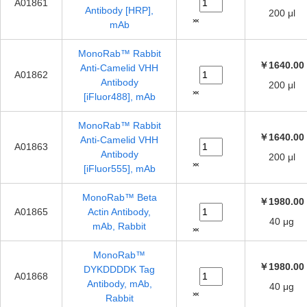
A01861
Antibody [HRP],
200 μl
mAb
MonoRab™ Rabbit
￥1640.00
Anti-Camelid VHH
A01862
Antibody
200 μl
[iFluor488], mAb
MonoRab™ Rabbit
￥1640.00
Anti-Camelid VHH
A01863
Antibody
200 μl
[iFluor555], mAb
MonoRab™ Beta
￥1980.00
A01865
Actin Antibody,
40 μg
mAb, Rabbit
MonoRab™
￥1980.00
DYKDDDDK Tag
A01868
Antibody, mAb,
40 μg
Rabbit