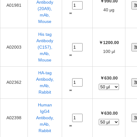
￥990.00
Antibody
A01981
(20A9),
40 μg
mAb,
Mouse
His tag
Antibody
￥1200.00
A02003
(C157),
100 μl
mAb,
Mouse
HA-tag
￥630.00
Antibody,
A02362
mAb,
Rabbit
Human
IgG4
￥630.00
A02398
Antibody,
mAb,
Rabbit