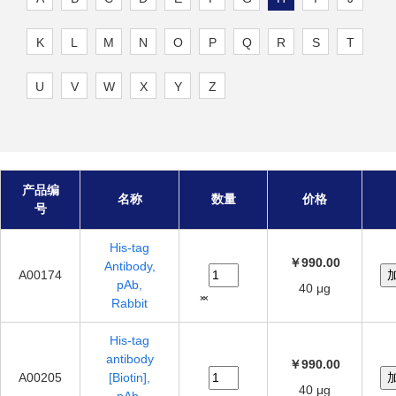
K
L
M
N
O
P
Q
R
S
T
U
V
W
X
Y
Z
产品编
名称
数量
价格
号
His-tag
￥990.00
Antibody,
A00174
pAb,
40 μg
Rabbit
His-tag
antibody
￥990.00
A00205
[Biotin],
40 μg