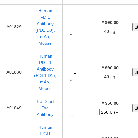
Human
PD-1
￥990.00
Antibody
A01829
(PD1.D3),
40 μg
mAb,
Mouse
Human
PD-L1
￥990.00
Antibody
A01830
(PDL1.D1),
40 μg
mAb,
Mouse
Hot Start
￥350.00
A01849
Taq
Antibody
Human
TIGIT