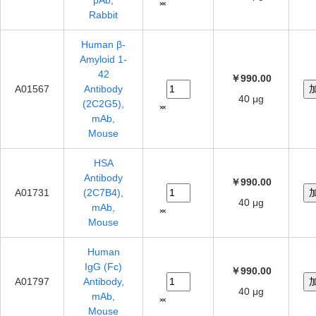
pAb,
Rabbit
Human β-
Amyloid 1-
42
￥990.00
A01567
Antibody
40 μg
(2C2G5),
mAb,
Mouse
HSA
Antibody
￥990.00
A01731
(2C7B4),
40 μg
mAb,
Mouse
Human
IgG (Fc)
￥990.00
A01797
Antibody,
40 μg
mAb,
Mouse