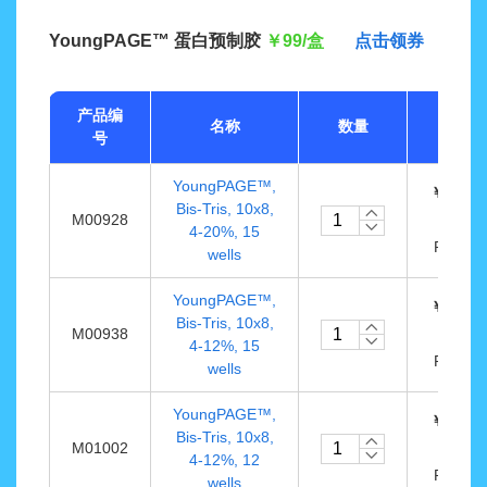
YoungPAGE™ 蛋白预制胶
￥99/盒
点击领券
产品编
名称
数量
价格
号
YoungPAGE™,
￥248.0
Bis-Tris, 10x8,
M00928
10
4-20%, 15
PK/BO
wells
YoungPAGE™,
￥248.0
Bis-Tris, 10x8,
M00938
10
4-12%, 15
PK/BO
wells
YoungPAGE™,
￥248.0
Bis-Tris, 10x8,
M01002
10
4-12%, 12
PK/BO
wells