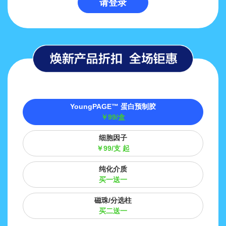
请登录
YoungPAGE™ 蛋白预制胶
￥99/盒
细胞因子
￥99/支 起
纯化介质
买一送一
磁珠/分选柱
买二送一