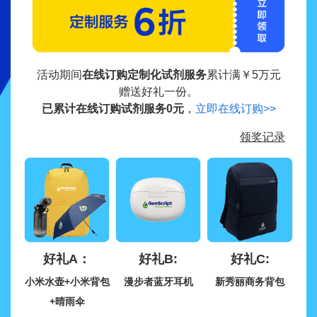
活动期间
在线订购定制化试剂服务
累计满￥5万元
赠送好礼一份。
已累计在线订购试剂服务
0
元
，
立即在线订购>>
领奖记录
好礼A：
好礼B:
好礼C:
小米水壶+小米背包
漫步者蓝牙耳机
新秀丽商务背包
+晴雨伞