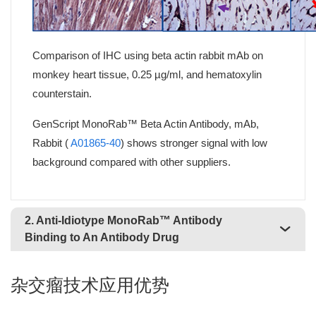
Comparison of IHC using beta actin rabbit mAb on
monkey heart tissue, 0.25 µg/ml, and hematoxylin
counterstain.
GenScript MonoRab™ Beta Actin Antibody, mAb,
Rabbit (
A01865-40
) shows stronger signal with low
background compared with other suppliers.
2. Anti-Idiotype MonoRab™ Antibody
Binding to An Antibody Drug
杂交瘤技术应用优势