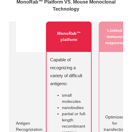
MonoRab™ Platform VS. Mouse Monoclonal
Technology
Limited
MonoRab™
immune
platform
response
Capable of
recognizing a
variety of difficult
antigens:
small
molecules
nanobodies
partial or full-
Optimized
length
Antigen
for
recombinant
Recognization
transfection