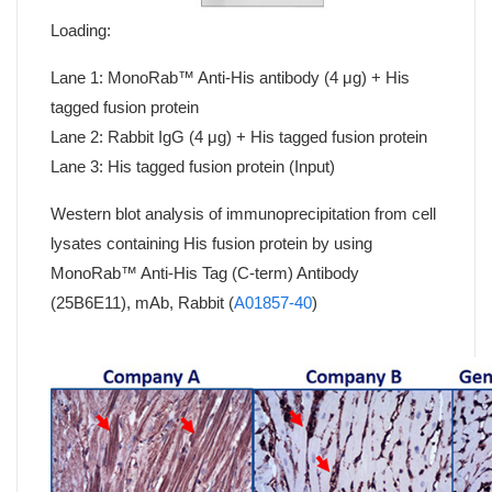
Loading:
Lane 1: MonoRab™ Anti-His antibody (4 μg) + His
tagged fusion protein
Lane 2: Rabbit IgG (4 μg) + His tagged fusion protein
Lane 3: His tagged fusion protein (Input)
Western blot analysis of immunoprecipitation from cell
lysates containing His fusion protein by using
MonoRab™ Anti-His Tag (C-term) Antibody
(25B6E11), mAb, Rabbit (
A01857-40
)