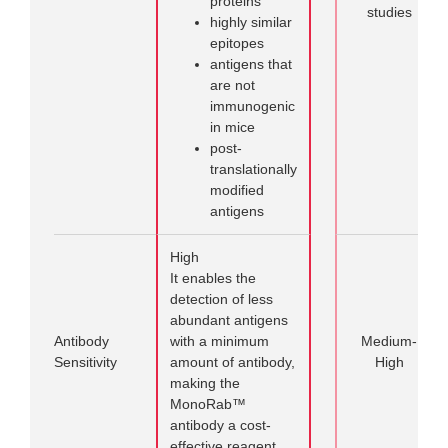
proteins
studies
highly similar
epitopes
antigens that
are not
immunogenic
in mice
post-
translationally
modified
antigens
High
It enables the
detection of less
abundant antigens
Antibody
with a minimum
Medium-
Sensitivity
amount of antibody,
High
making the
MonoRab™
antibody a cost-
effective reagent.