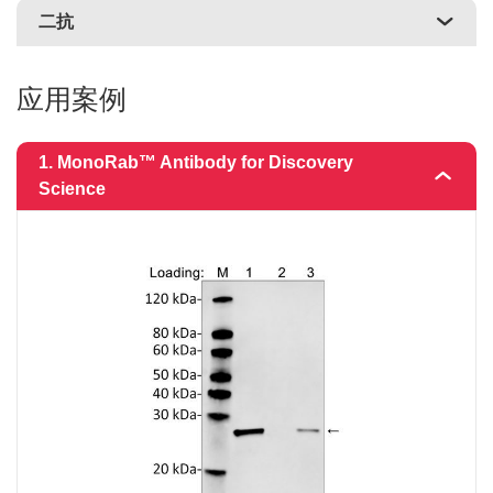
二抗
应用案例
1. MonoRab™ Antibody for Discovery
Science