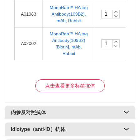
MonoRab™ HA tag
￥1
A01963
Antibody(109B2),
4
mAb, Rabbit
MonoRab™ HA tag
￥1
Antibody(109B2)
A02002
[Biotin], mAb,
4
Rabbit
点击查看更多标签抗体
内参及对照抗体
Idiotype（anti-ID）抗体