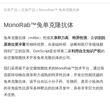
目录产品
»
抗体产品
» MonoRab™ 兔单克隆抗体
MonoRab™兔单克隆抗体
兔单克隆抗体（mAbs）凭借其
亲和力高
、
特异性强
、及
识别抗
原表位更丰富
等独特优势，在基础科研、诊断和医疗等领域都
得到广泛的应用。GenScript是全球第二家
利用自主知识产权
的
杂交瘤细胞技术开发兔单克隆抗体的公司。
我们采用基于杂交瘤细胞技术的MonoRab™技术平台，通过筛
选获得动物自身亲和力成熟的特异性抗体，开发出性能优越的
兔单克隆抗体。该平台在以小分子药、生物药、甚至小鼠体内
的非免疫性抗原等多种靶点的抗体开发中，具有非常巨大的技
术优势。