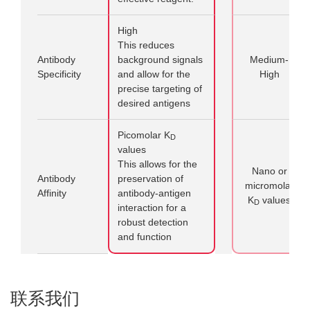
High
This reduces
Antibody
background signals
Medium-
Specificity
and allow for the
High
precise targeting of
desired antigens
Picomolar K
D
values
This allows for the
Nano or
Antibody
preservation of
micromolar
Affinity
antibody-antigen
K
values
D
interaction for a
robust detection
and function
联系我们