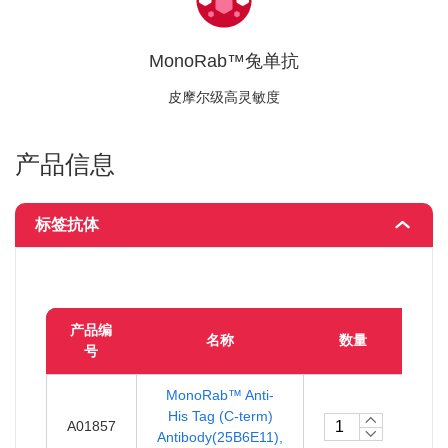
MonoRab™兔单抗
皮摩尔级高灵敏度
产品信息
标签抗体
产品编
名称
数量
号
MonoRab™ Anti-
￥1
His Tag (C-term)
A01857
Antibody(25B6E11),
4