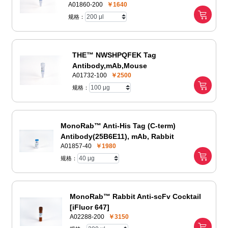
A01860-200
￥1640
规格：
THE™ NWSHPQFEK Tag
Antibody,mAb,Mouse
A01732-100
￥2500
规格：
MonoRab™ Anti-His Tag (C-term)
Antibody(25B6E11), mAb, Rabbit
A01857-40
￥1980
规格：
MonoRab™ Rabbit Anti-scFv Cocktail
[iFluor 647]
A02288-200
￥3150