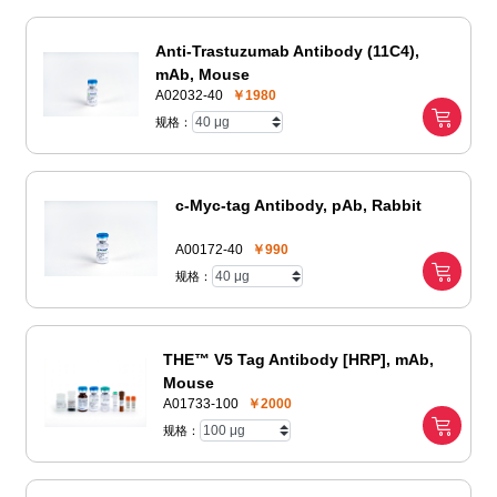
Anti-Trastuzumab Antibody (11C4),
mAb, Mouse
A02032-40
￥1980
规格：
c-Myc-tag Antibody, pAb, Rabbit
A00172-40
￥990
规格：
THE™ V5 Tag Antibody [HRP], mAb,
Mouse
A01733-100
￥2000
规格：