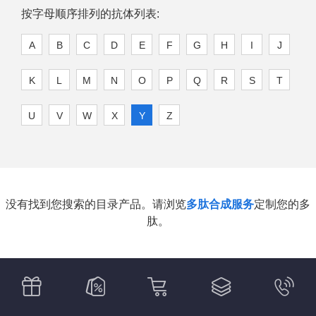
按字母顺序排列的抗体列表:
A
B
C
D
E
F
G
H
I
J
K
L
M
N
O
P
Q
R
S
T
U
V
W
X
Y
Z
没有找到您搜索的目录产品。请浏览
多肽合成服务
定制您的多
肽。