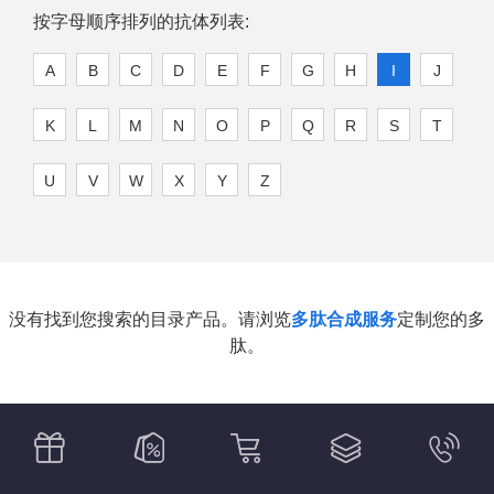
按字母顺序排列的抗体列表:
A
B
C
D
E
F
G
H
I
J
K
L
M
N
O
P
Q
R
S
T
U
V
W
X
Y
Z
没有找到您搜索的目录产品。请浏览
多肽合成服务
定制您的多
肽。