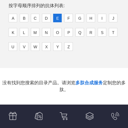
按字母顺序排列的抗体列表:
A
B
C
D
E
F
G
H
I
J
K
L
M
N
O
P
Q
R
S
T
U
V
W
X
Y
Z
没有找到您搜索的目录产品。请浏览
多肽合成服务
定制您的多
肽。