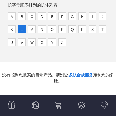
按字母顺序排列的抗体列表:
A
B
C
D
E
F
G
H
I
J
K
L
M
N
O
P
Q
R
S
T
U
V
W
X
Y
Z
没有找到您搜索的目录产品。请浏览
多肽合成服务
定制您的多
肽。