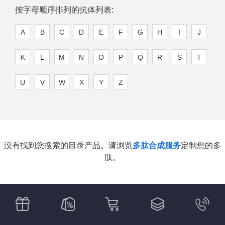
按字母顺序排列的抗体列表:
A
B
C
D
E
F
G
H
I
J
K
L
M
N
O
P
Q
R
S
T
U
V
W
X
Y
Z
没有找到您搜索的目录产品。请浏览
多肽合成服务
定制您的多
肽。