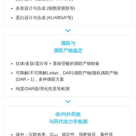
多肽设计与合成 (细胞穿膜肽等)
蛋白设计与合成 (KLH/BSA*等)
偶联与
偶联产物鉴定
抗体/多肽/蛋白等 + 寡核苷酸的偶联产物制备
可降解/不可降解Linker，DAR1偶联产物/随机偶联产物
(DAR＞1)，多种偶联方案
纯度/DAR值/理化性质等检测
体/内外药效
与药代动力学检测
体外：沉默效率、IC
、稳定性、脱靶效应、毒性等
50