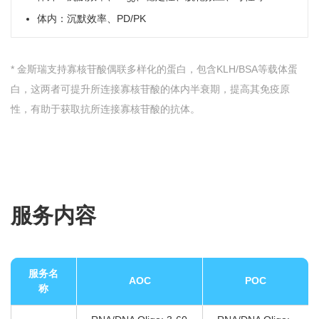
体内：沉默效率、PD/PK
* 金斯瑞支持寡核苷酸偶联多样化的蛋白，包含KLH/BSA等载体蛋
白，这两者可提升所连接寡核苷酸的体内半衰期，提高其免疫原
性，有助于获取抗所连接寡核苷酸的抗体。
服务内容
服务名
AOC
POC
称