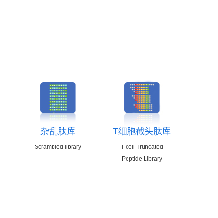
杂乱肽库
T细胞截头肽库
Scrambled library
T-cell Truncated
Peptide Library