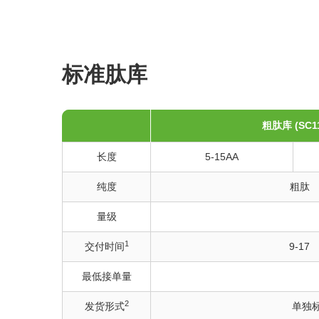
标准肽库
粗肽库
(SC1
长度
5-15AA
纯度
粗肽
量级
1
交付时间
9-17
最低接单量
2
发货形式
单独