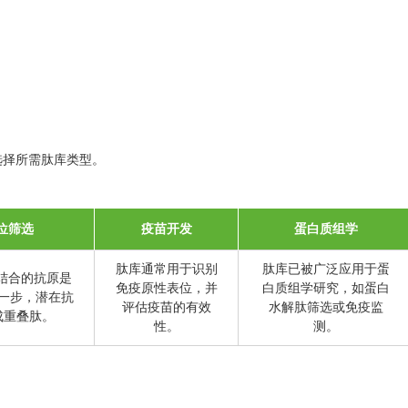
选择所需肽库类型。
位筛选
疫苗开发
蛋白质组学
肽库通常用于识别
肽库已被广泛应用于蛋
结合的抗原是
免疫原性表位，并
白质组学研究，如蛋白
一步，潜在抗
评估疫苗的有效
水解肽筛选或免疫监
成重叠肽。
性。
测。