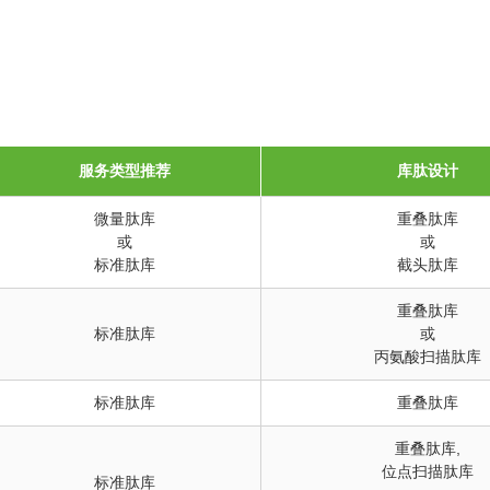
服务类型推荐
库肽设计
微量肽库
重叠肽库
或
或
标准肽库
截头肽库
重叠肽库
标准肽库
或
丙氨酸扫描肽库
标准肽库
重叠肽库
重叠肽库
,
位点扫描肽库
标准肽库