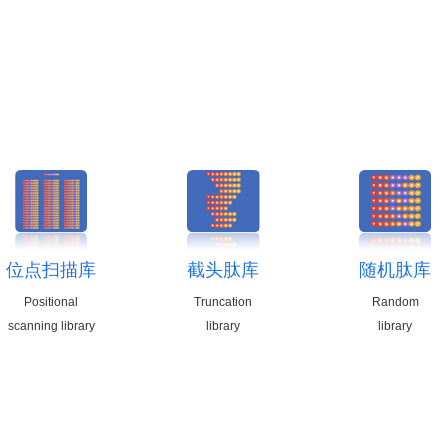
位点扫描库
截头肽库
随机肽库
Positional
Truncation
Random
scanning library
library
library