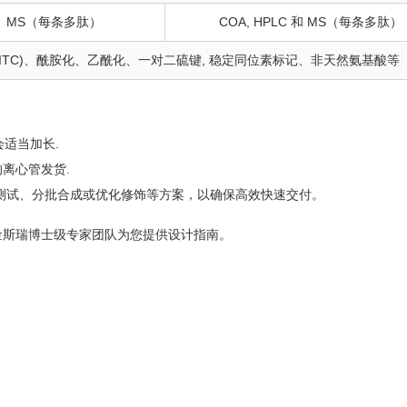
C、MS（每条多肽）
COA, HPLC 和 MS（每条多肽）
FITC)、酰胺化、乙酰化、一对二硫键, 稳定同位素标记、非天然氨基酸等
会适当加长.
离心管发货.
测试、分批合成或优化修饰等方案，以确保高效快速交付。
金斯瑞博士级专家团队为您提供设计指南。