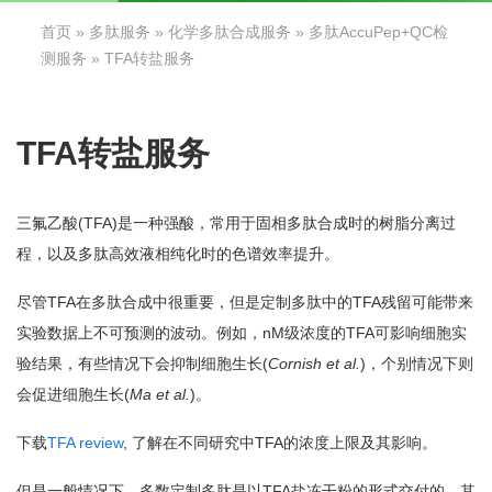
首页
»
多肽服务
»
化学多肽合成服务
»
多肽AccuPep+QC检
测服务
» TFA转盐服务
TFA转盐服务
三氟乙酸(TFA)是一种强酸，常用于固相多肽合成时的树脂分离过
程，以及多肽高效液相纯化时的色谱效率提升。
尽管TFA在多肽合成中很重要，但是定制多肽中的TFA残留可能带来
实验数据上不可预测的波动。例如，nM级浓度的TFA可影响细胞实
验结果，有些情况下会抑制细胞生长(
Cornish et al.
)，个别情况下则
会促进细胞生长(
Ma et al.
)。
下载
TFA review
, 了解在不同研究中TFA的浓度上限及其影响。
但是一般情况下，多数定制多肽是以TFA盐冻干粉的形式交付的，其