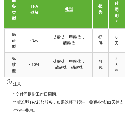
服
付
务
TFA
报
盐型
周
类
残留
告
期
型
*
保
盐酸盐，甲酸盐，
提
8
证
<1%
醋酸盐
供
天
型
标
2
盐酸盐，甲酸盐，
可
准
<10%
天
醋酸盐，磷酸盐
选
型
**
注意：
* 交付周期指工作日周期。
** 标准型TFA转盐服务，如果选择了报告，需额外增加1天并支
付报告费用。