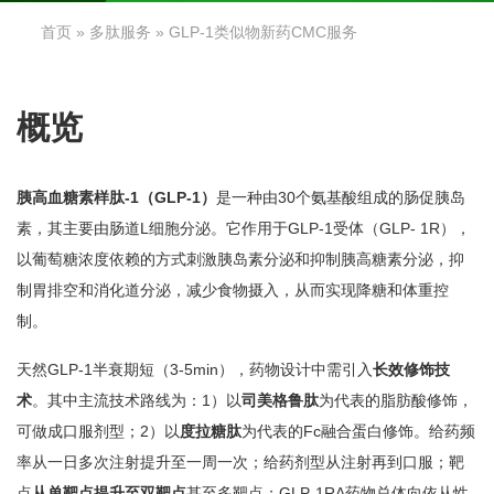
首页
»
多肽服务
» GLP-1类似物新药CMC服务
概览
胰高血糖素样肽-1（GLP-1）
是一种由30个氨基酸组成的肠促胰岛
素，其主要由肠道L细胞分泌。它作用于GLP-1受体（GLP- 1R），
以葡萄糖浓度依赖的方式刺激胰岛素分泌和抑制胰高糖素分泌，抑
制胃排空和消化道分泌，减少食物摄入，从而实现降糖和体重控
制。
天然GLP-1半衰期短（3-5min），药物设计中需引入
长效修饰技
术
。其中主流技术路线为：1）以
司美格鲁肽
为代表的脂肪酸修饰，
可做成口服剂型；2）以
度拉糖肽
为代表的Fc融合蛋白修饰。给药频
率从一日多次注射提升至一周一次；给药剂型从注射再到口服；靶
点
从单靶点提升至双靶点
甚至多靶点；GLP-1RA药物总体向依从性