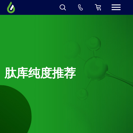
肽库纯度推荐