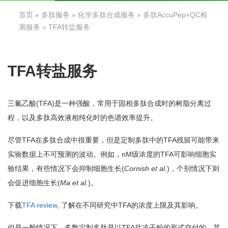
首页
»
多肽服务
»
化学多肽合成服务
»
多肽AccuPep+QC检
测服务
» TFA转盐服务
TFA转盐服务
三氟乙酸(TFA)是一种强酸，常用于固相多肽合成时的树脂分离过
程，以及多肽高效液相纯化时的色谱效率提升。
尽管TFA在多肽合成中很重要，但是定制多肽中的TFA残留可能带来
实验数据上不可预测的波动。例如，nM级浓度的TFA可影响细胞实
验结果，有些情况下会抑制细胞生长(
Cornish et al.
)，个别情况下则
会促进细胞生长(
Ma et al.
)。
下载
TFA review
, 了解在不同研究中TFA的浓度上限及其影响。
但是一般情况下，多数定制多肽是以TFA盐冻干粉的形式交付的，其