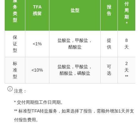
服
付
务
TFA
报
盐型
周
类
残留
告
期
型
*
保
盐酸盐，甲酸盐，
提
8
证
<1%
醋酸盐
供
天
型
标
2
盐酸盐，甲酸盐，
可
准
<10%
天
醋酸盐，磷酸盐
选
型
**
注意：
* 交付周期指工作日周期。
** 标准型TFA转盐服务，如果选择了报告，需额外增加1天并支
付报告费用。