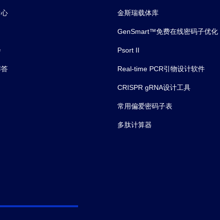
中心
金斯瑞载体库
GenSmart™免费在线密码子优化
会
Psort II
解答
Real-time PCR引物设计软件
CRISPR gRNA设计工具
常用偏爱密码子表
多肽计算器