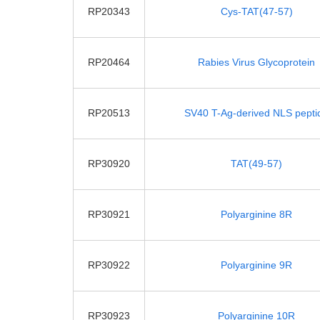
RP20343
Cys-TAT(47-57)
RP20464
Rabies Virus Glycoprotein
RP20513
SV40 T-Ag-derived NLS pepti
RP30920
TAT(49-57)
RP30921
Polyarginine 8R
RP30922
Polyarginine 9R
RP30923
Polyarginine 10R