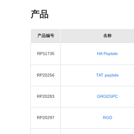
产品
产品编号
名称
RP11735
HA Peptide
RP20256
TAT peptide
RP20283
GRGDSPC
RP20297
RGD