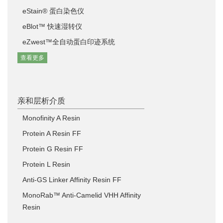
eStain® 蛋白染色仪
eBlot™ 快速湿转仪
eZwest™全自动蛋白印迹系统
查看更多
亲和层析介质
Monofinity A Resin
Protein A Resin FF
Protein G Resin FF
Protein L Resin
Anti-GS Linker Affinity Resin FF
MonoRab™ Anti-Camelid VHH Affinity
Resin