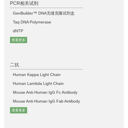
PCR相关试剂
GenBuilder™ DNA无缝克隆试剂盒
Taq DNA Polymerase
dNTP
查看更多
二抗
Human Kappa Light Chain
Human Lambda Light Chain
Mouse Anti-Human IgG Fc Antibody
Mouse Anti-Human IgG Fab Antibody
查看更多