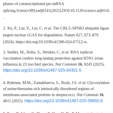
phases of cotranscriptional pre-mRNA
splicing.Science389,eadj9141(2025).DOI:10.1126/science.adj9141
.
2. Xu, P., Liu, Y., Liu, C.
et al
. The CRL5–SPSB3 ubiquitin ligase
targets nuclear cGAS for degradation. Nature 627, 873–879
(2024). https://doi.org/10.1038/s41586-024-07112-w.
3. Stettler, M., Hoby, S., Wenker, C.
et al
. RNA replicon
vaccination confers long-lasting protection against H5N1 avian
influenza in 23 zoo bird species.
Nat Commun
16
, 9245 (2025).
https://doi.org/10.1038/s41467-025-64301-5
4. Rahman, M.M., Zamakhaeva, S., Rush, J.S.
et al
. Glycosylation
of serine/threonine-rich intrinsically disordered regions of
membrane-associated proteins in streptococci.
Nat Commun
16
,
4011 (2025).
https://doi.org/10.1038/s41467-025-58692-8