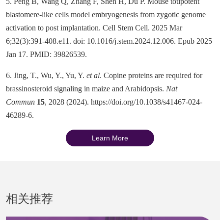
5. Peng B, Wang Q, Zhang F, Shen H, Du P. Mouse totipotent
blastomere-like cells model embryogenesis from zygotic genome
activation to post implantation. Cell Stem Cell. 2025 Mar
6;32(3):391-408.e11. doi: 10.1016/j.stem.2024.12.006. Epub 2025
Jan 17. PMID: 39826539.
6. Jing, T., Wu, Y., Yu, Y.
et al
. Copine proteins are required for
brassinosteroid signaling in maize and Arabidopsis.
Nat
Commun
15
, 2028 (2024). https://doi.org/10.1038/s41467-024-
46289-6.
Learn More
相关推荐