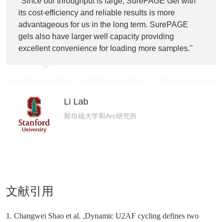
"Since our throughput is large, SurePAGE Gel with
its cost-efficiency and reliable results is more
advantageous for us in the long term. SurePAGE
gels also have larger well capacity providing
excellent convenience for loading more samples."
Li Lab
斯坦福大学和Arc研究所
文献引用
1. Changwei Shao et al. ,Dynamic U2AF cycling defines two