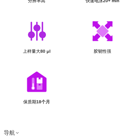
分辨率高
快速电泳
20+ min
上样量大
80 μl
胶韧性强
保质期
18个月
导航