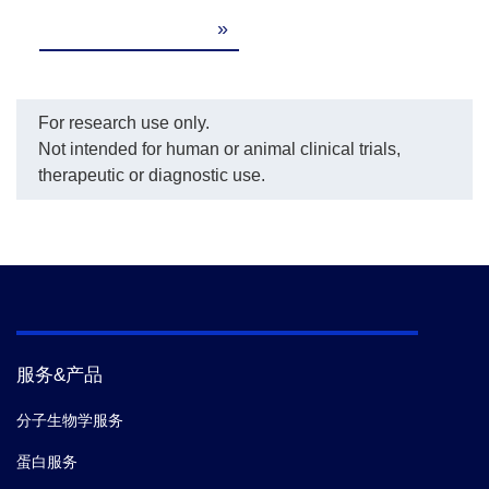
»
For research use only.
Not intended for human or animal clinical trials,
therapeutic or diagnostic use.
服务&产品
分子生物学服务
蛋白服务