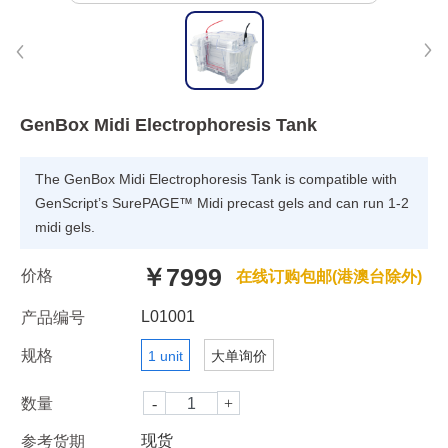
GenBox Midi Electrophoresis Tank
The GenBox Midi Electrophoresis Tank is compatible with
GenScript’s SurePAGE™ Midi precast gels and can run 1-2
midi gels.
￥7999
价格
在线订购包邮(港澳台除外)
L01001
产品编号
规格
1 unit
大单询价
数量
现货
参考货期