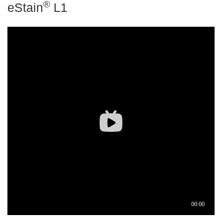
®
eStain
L1