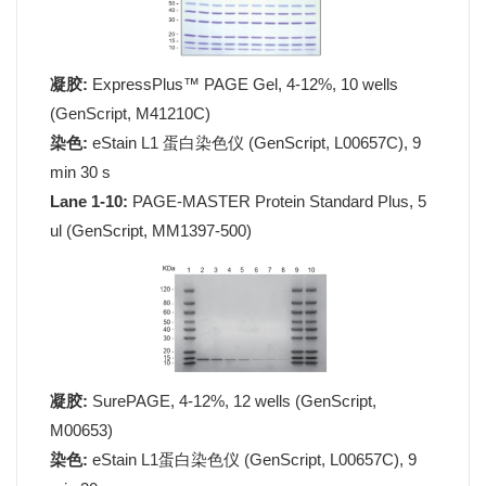
凝胶:
ExpressPlus™ PAGE Gel, 4-12%, 10 wells
(GenScript, M41210C)
染色:
eStain L1 蛋白染色仪 (GenScript, L00657C), 9
min 30 s
Lane 1-10:
PAGE-MASTER Protein Standard Plus, 5
ul (GenScript, MM1397-500)
凝胶:
SurePAGE, 4-12%, 12 wells (GenScript,
M00653)
染色:
eStain L1蛋白染色仪 (GenScript, L00657C), 9