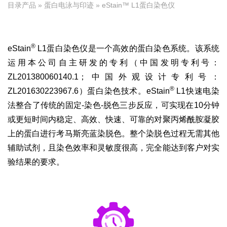
目录产品
»
蛋白电泳与印迹
» eStain™ L1蛋白染色仪
®
eStain
L1蛋白染色仪是一个高效的蛋白染色系统。该系统
运用本公司自主研发的专利（中国发明专利号：
ZL201380060140.1；中国外观设计专利号：
®
ZL201630223967.6）蛋白染色技术。eStain
L1快速电染
法整合了传统的固定-染色-脱色三步反应，可实现在10分钟
或更短时间内稳定、高效、快速、可靠的对聚丙烯酰胺凝胶
上的蛋白进行考马斯亮蓝染脱色。整个染脱色过程无需其他
辅助试剂，且染色效率和灵敏度很高，完全能达到客户对实
验结果的要求。