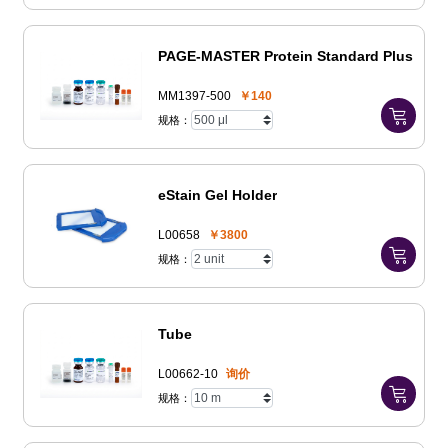
PAGE-MASTER Protein Standard Plus
MM1397-500
￥140
规格：
eStain Gel Holder
L00658
￥3800
规格：
Tube
L00662-10
询价
规格：