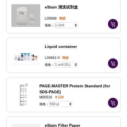
eStain 清洗试剂盒
L00668
询价
规格：
Liquid container
L00661-5
询价
规格：
PAGE-MASTER Protein Standard (for
SDS-PAGE)
M00516
￥120
规格：
eStain Filter Paper