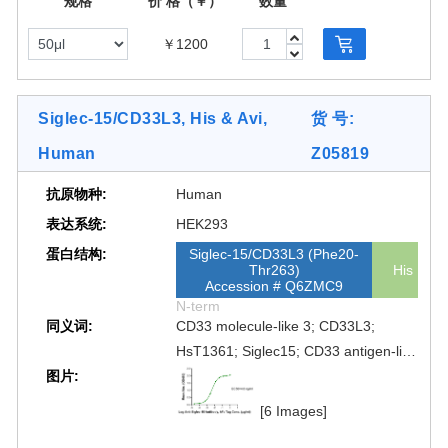
规格
价 格（￥）
数量
[2 Images]
￥1200
Siglec-15/CD33L3, His & Avi,
货 号:
Human
Z05819
抗原物种:
Human
表达系统:
HEK293
蛋白结构:
Siglec-15/CD33L3 (Phe20-
Thr263)
His
Accession # Q6ZMC9
N-term
同义词:
CD33 molecule-like 3; CD33L3;
HsT1361; Siglec15; CD33 antigen-like
图片:
3; SIGLEC-15
[6 Images]