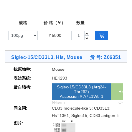
规格
价 格（￥）
数量
￥5800
Siglec-15/CD33L3, His, Mouse
货 号: Z06351
抗原物种:
Mouse
表达系统:
HEK293
蛋白结构:
Siglec-15/CD33L3 (Arg24-
Thr262)
His
Accession # A7E1W8-1
N-term
C-term
同义词:
CD33 molecule-like 3; CD33L3;
HsT1361; Siglec15; CD33 antigen-like
图片:
3; SIGLEC-15