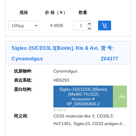
规格
价 格（￥）
数量
￥3500
Siglec-15/CD33L3[Biotin], His & Avi,
货 号:
Cynomolgus
Z04377
抗原物种:
Cynomolgus
表达系统:
HEK293
蛋白结构:
Siglec-15/CD33L3[Biotin]
(Met60-Thr322)
His
Accession #
XP_005586866.2
N-term
同义词:
CD33 molecule-like 3; CD33L3;
HsT1361; Siglec15; CD33 antigen-like
3; SIGLEC-15