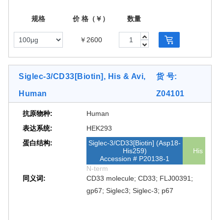
规格
价 格（￥）
数量
￥2600
Siglec-3/CD33[Biotin], His & Avi,
货 号:
Human
Z04101
抗原物种:
Human
表达系统:
HEK293
蛋白结构:
Siglec-3/CD33[Biotin] (Asp18-
His259)
His
Accession # P20138-1
N-term
同义词:
CD33 molecule; CD33; FLJ00391;
gp67; Siglec3; Siglec-3; p67