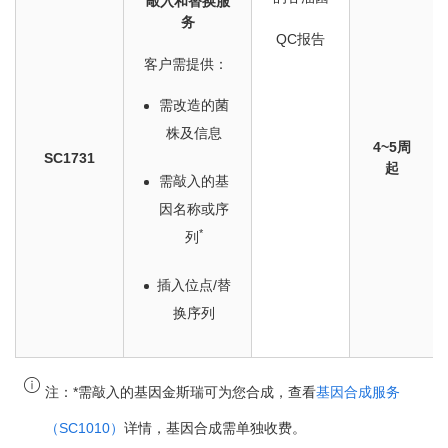
敲入和替换服
务
QC报告
客户需提供：
需改造的菌
株及信息
4~5周
SC1731
起
需敲入的基
因名称或序
*
列
插入位点/替
换序列
注：
*需敲入的基因金斯瑞可为您合成，查看
基因合成服务
（SC1010）
详情，基因合成需单独收费。