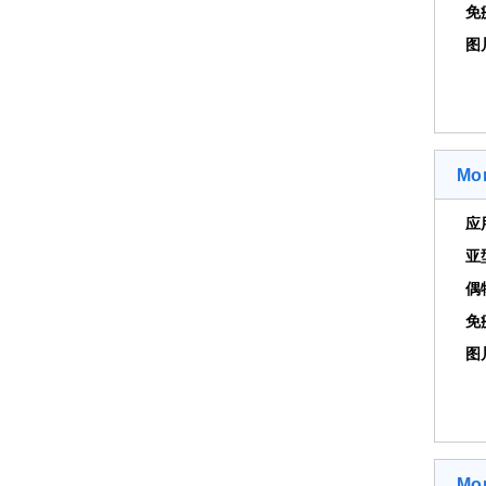
免
图
Mo
应
亚
偶
免
图
Mo