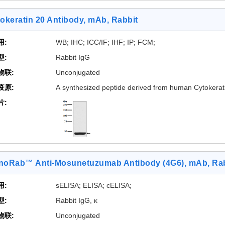
okeratin 20 Antibody, mAb, Rabbit
[2 Images]
用:
WB; IHC; ICC/IF; IHF; IP; FCM;
型:
Rabbit IgG
物联:
Unconjugated
疫原:
A synthesized peptide derived from human Cytokerat
片:
noRab™ Anti-Mosunetuzumab Antibody (4G6), mAb, Rab
[2 Images]
用:
sELISA; ELISA; cELISA;
型:
Rabbit IgG, κ
物联:
Unconjugated