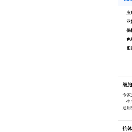
应
亚
偶
免
图
细胞
专家
– 生
通用型
抗体