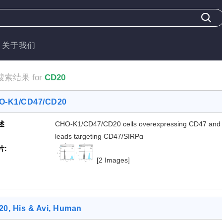
关于我们
搜索结果 for
CD20
O-K1/CD47/CD20
述
CHO-K1/CD47/CD20 cells overexpressing CD47 and CD20
leads targeting CD47/SIRPα
片:
[2 Images]
0, His & Avi, Human