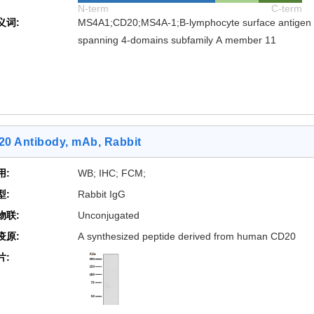
N-term
C-term
义词:
MS4A1;CD20;MS4A-1;B-lymphocyte surface antigen 
spanning 4-domains subfamily A member 11
0 Antibody, mAb, Rabbit
用:
WB; IHC; FCM;
型:
Rabbit IgG
物联:
Unconjugated
疫原:
A synthesized peptide derived from human CD20
片: