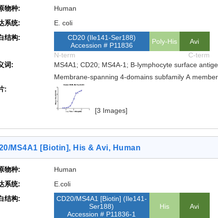
原物种:
Human
达系统:
E. coli
白结构:
CD20 (Ile141-Ser188)
Poly-His
Avi
Accession # P11836
N-term
C-term
义词:
MS4A1; CD20; MS4A-1; B-lymphocyte surface antigen
Membrane-spanning 4-domains subfamily A member
片:
[3 Images]
0/MS4A1 [Biotin], His & Avi, Human
原物种:
Human
达系统:
E.coli
白结构:
CD20/MS4A1 [Biotin] (Ile141-
Ser188)
His
Avi
Accession # P11836-1