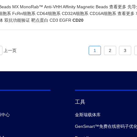
Beads MX MonoRab™ Anti-VHH Affinity Magnetic Beads 查看
R细胞系 FcRn细胞系 CD64细胞系 CD32A细胞系 CD16A细胞系 查看
体 双抗功能验证 靶点蛋白 CD3 EGFR
CD20
上一页
1
2
3
工具
源中心
金斯瑞载体库
GenSmart™免费在线密码子优