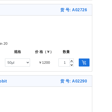
货 号: A02726
in 20
规格
价 格（￥）
数量
￥1200
bit
货 号: A02290