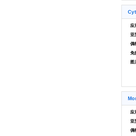
Cyt
应
亚
偶
免
图
Mo
应
亚
偶