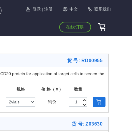
登录
| 注册
中文
联系我们
在线订购
货 号: RD00955
 protein for application of target cells to screen the
规格
价 格（￥）
数量
询价
货 号: Z03630