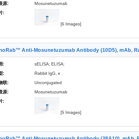
疫原:
Mosunetuzumab
片:
[6 Images]
noRab™ Anti-Mosunetuzumab Antibody (10D5), mAb, R
用:
sELISA; ELISA;
型:
Rabbit IgG, κ
物联:
Unconjugated
疫原:
Mosunetuzumab
片:
[5 Images]
noRab™ Anti-Mosunetuzumab Antibody (38A10), mAb, 