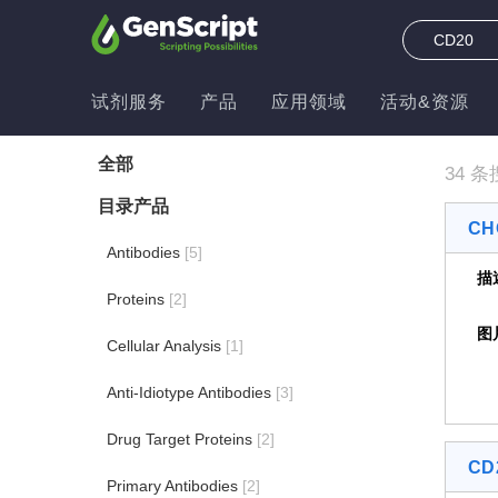
试剂服务
产品
应用领域
活动&资源
全部
34 条
目录产品
CH
Antibodies
[5]
描
Proteins
[2]
图
Cellular Analysis
[1]
Anti-Idiotype Antibodies
[3]
Drug Target Proteins
[2]
CD2
Primary Antibodies
[2]