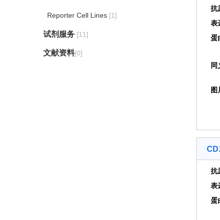
抗
Reporter Cell Lines
[1]
表
试剂服务
[11]
蛋
文献资料
[0]
同
图
CD2
抗
表
蛋