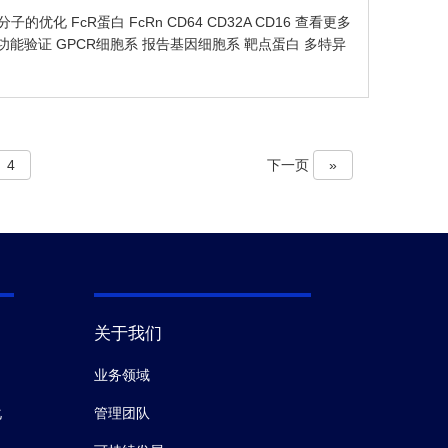
更多 先导分子的优化 FcR蛋白 FcRn CD64 CD32A CD16 查看更多
更多 功能验证 GPCR细胞系 报告基因细胞系 靶点蛋白 多特异
4
下一页
»
关于我们
业务领域
化
管理团队