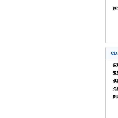
同
CD2
应
亚
偶
免
图