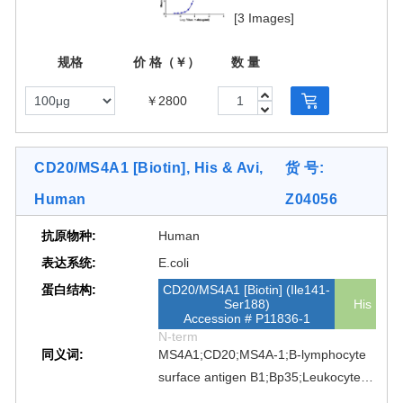
Membrane-spanning 4-domains
[3 Images]
subfamily A member 11
规格
价 格（￥）
数 量
￥2800
CD20/MS4A1 [Biotin], His & Avi,
货 号:
Human
Z04056
抗原物种:
Human
表达系统:
E.coli
蛋白结构:
CD20/MS4A1 [Biotin] (Ile141-
Ser188)
His
Accession # P11836-1
N-term
同义词:
MS4A1;CD20;MS4A-1;B-lymphocyte
surface antigen B1;Bp35;Leukocyte
surface antigen Leu-16;Membrane-