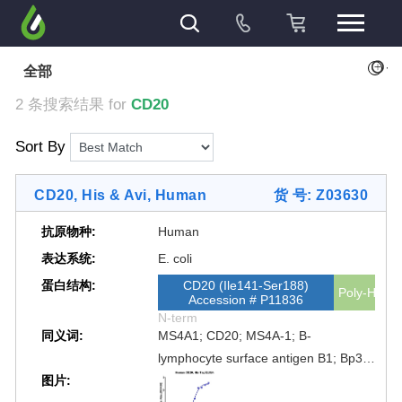
+
全部
2 条搜索结果 for
CD20
Sort By
CD20, His & Avi, Human
货 号: Z03630
抗原物种:
Human
表达系统:
E. coli
蛋白结构:
CD20 (Ile141-Ser188)
Poly-His
Accession # P11836
N-term
同义词:
MS4A1; CD20; MS4A-1; B-
lymphocyte surface antigen B1; Bp35;
图片:
Leukocyte surface antigen Leu-16;