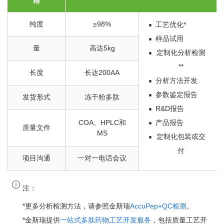
格
纯度
≥98%
工艺优化*
样品试用
量
高达5kg
定制化分析检测
**
长度
长达200AA
分析方法开发
参数鉴定报告
发货形式
冻干粉多肽
R&D报告
COA、HPLC和
产品报告
质量文件
MS
定制化包装或交
付
项目沟通
一对一电话会议
注：
*更多分析检测方法，请参照金斯瑞
AccuPep+QC检测
。
*金斯瑞提供
一站式多肽药物工艺开发服务
，包括质量工艺开